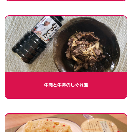
牛肉と牛蒡のしぐれ煮