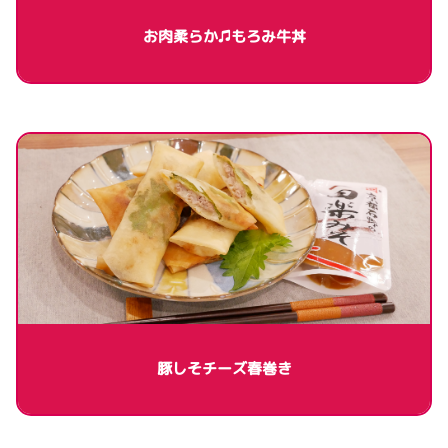
お肉柔らか♫もろみ牛丼
豚しそチーズ春巻き