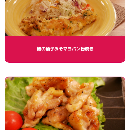
鱈の柚子みそマヨパン粉焼き