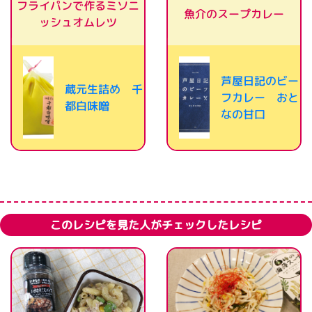
フライパンで作るミソニ
魚介のスープカレー
ッシュオムレツ
芦屋日記のビー
蔵元生詰め 千
フカレー おと
都白味噌
なの甘口
このレシピを見た人がチェックしたレシピ