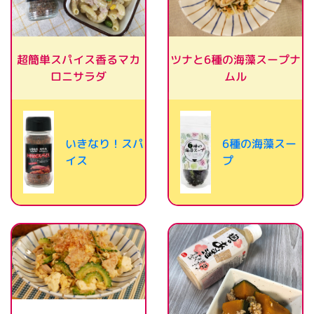
ツナと6種の海藻スープナ
超簡単スパイス香るマカ
ロニサラダ
ムル
いきなり！スパ
6種の海藻スー
イス
プ