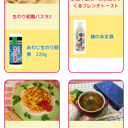
くるフレンチトースト
生のり和風パスタ♪
麹のあま酒
あわじ生のり佃
煮 220g