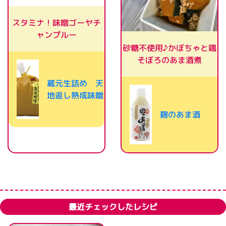
スタミナ！味噌ゴーヤチ
ャンプルー
砂糖不使用♪かぼちゃと鶏
そぼろのあま酒煮
蔵元生詰め 天
地返し熟成味噌
麹のあま酒
最近チェックしたレシピ