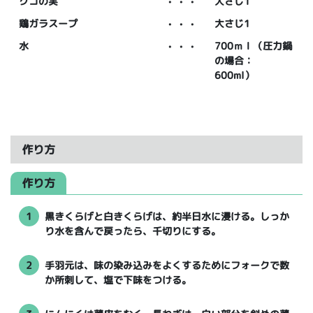
クコの実
・・・
大さじ1
鶏ガラスープ
・・・
大さじ1
水
・・・
700ｍｌ（圧力鍋
の場合：
600ml）
作り方
作り方
1
黒きくらげと白きくらげは、約半日水に浸ける。しっか
り水を含んで戻ったら、千切りにする。
2
手羽元は、味の染み込みをよくするためにフォークで数
か所刺して、塩で下味をつける。