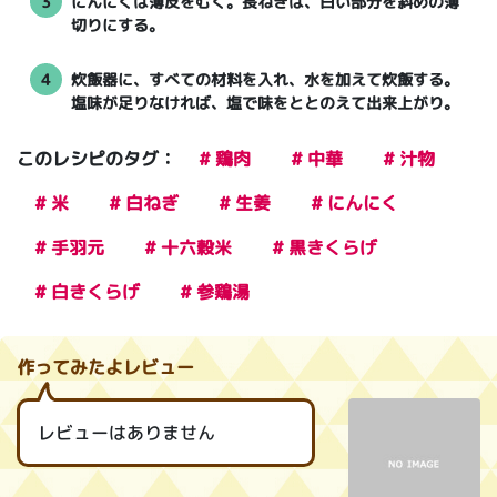
3
にんにくは薄皮をむく。長ねぎは、白い部分を斜めの薄
切りにする。
4
炊飯器に、すべての材料を入れ、水を加えて炊飯する。
塩味が足りなければ、塩で味をととのえて出来上がり。
このレシピのタグ：
# 鶏肉
# 中華
# 汁物
# 米
# 白ねぎ
# 生姜
# にんにく
# 手羽元
# 十六穀米
# 黒きくらげ
# 白きくらげ
# 参鶏湯
作ってみたよレビュー
レビューはありません