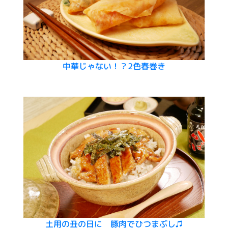
中華じゃない！？2色春巻き
土用の丑の日に 豚肉でひつまぶし♫