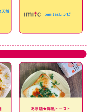
の天然
bimitasレシピ
麺
あま酒★洋風トースト