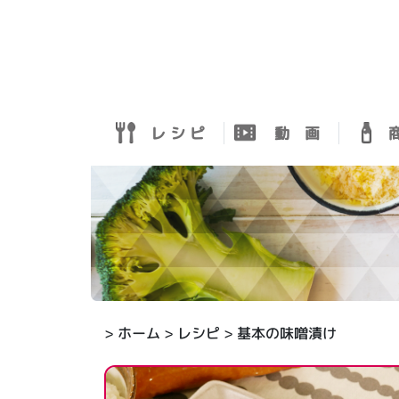
レ シ ピ
動 画
商
>
ホーム
>
レシピ
> 基本の味噌漬け