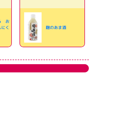
ら お
んにく
麹のあま酒