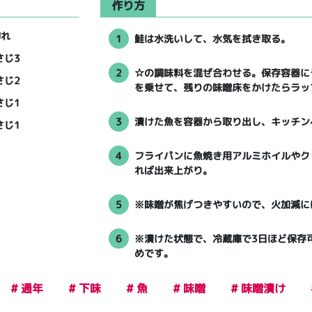
作り方
切れ
1
鮭は水洗いして、水気を拭き取る。
さじ3
2
☆の調味料を混ぜ合わせる。保存容器に
さじ2
を乗せて、残りの味噌床をかけたらラッ
さじ1
3
漬けた魚を容器から取り出し、キッチン
さじ1
4
フライパンに魚焼き用アルミホイルやク
れば出来上がり。
5
※味噌が焦げつきやすいので、火加減に
6
※漬けた状態で、冷蔵庫で3日ほど保存
めです。
# 通年
# 下味
# 魚
# 味噌
# 味噌漬け