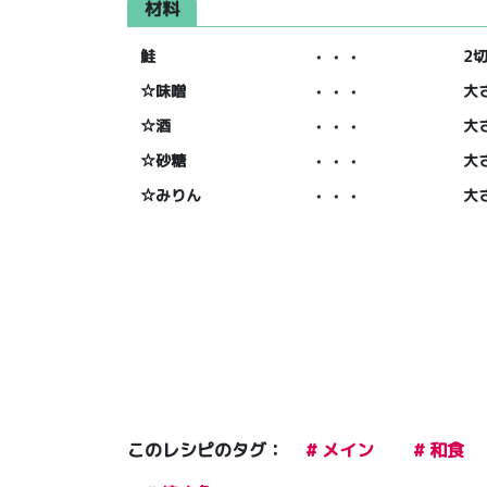
材料
鮭
・・・
2
☆味噌
・・・
大
☆酒
・・・
大
☆砂糖
・・・
大
☆みりん
・・・
大
このレシピのタグ：
# メイン
# 和食