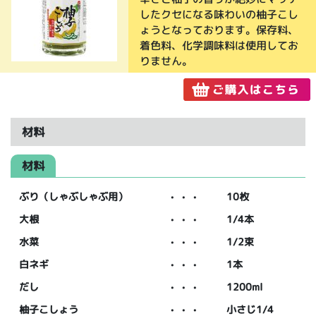
したクセになる味わいの柚子こし
ょうとなっております。保存料、
着色料、化学調味料は使用してお
りません。
材料
材料
ぶり（しゃぶしゃぶ用）
・・・
10枚
大根
・・・
1/4本
水菜
・・・
1/2束
白ネギ
・・・
1本
だし
・・・
1200ml
柚子こしょう
・・・
小さじ1/4