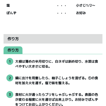
塩
・・・
小さじ1/2～
ぽんず
・・・
お好み
作り方
作り方
1
大根は薄めの半月切りに、白ネギは斜め切り、水菜は食
べやすい大きさに切る。
2
鍋に出汁を用意したら、柚子こしょうを混ぜる。①の食
材を加え火を通す。塩で味を整える。
3
食材に火が通ったらブリをしゃぶしゃぶする。表面の色
が変わる程度に火を通せば出来上がり。お好みでぽんず
をつけてお召し上がりください。