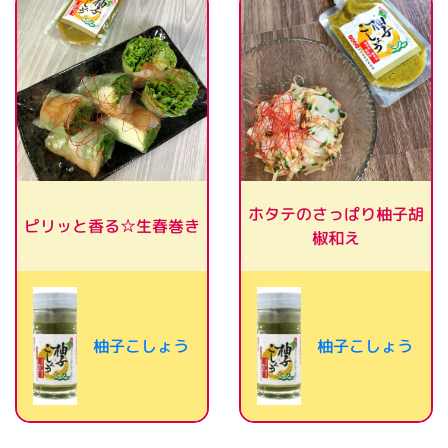
ホタテのさっぱり柚子胡
ピリッと香る☆生春巻き
椒和え
柚子こしょう
柚子こしょう