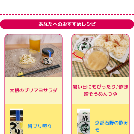
あなたへのおすすめレシピ
暑い日にもぴったり♪酢味
大根のブリマヨサラダ
噌そうめんつゆ
京都石野の酢み
旨ブリ照り
そ