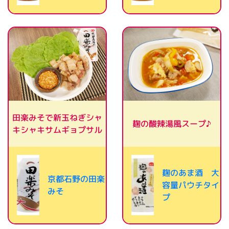
田楽みそで新玉ねぎシャ
麹の酸辣湯風スープ♪
キシャキサムギョプサル
麹のあま酒 大
京都石野の田楽
容量パウチタイ
みそ
プ