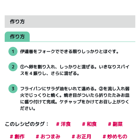
作り方
作り方
1
伊達巻をフォークでできる限りしっかりとほぐす。
2
①へ卵を割り入れ、しっかりと混ぜる。いきなりスパイ
スを４振りし、さらに混ぜる。
3
フライパンにサラダ油をいれて温める。②を流し入れ弱
火でじっくりと焼く。焼き目がついたら折りたたみお皿
に盛り付けて完成。ケチャップをかけてお召し上がりく
ださい。
このレシピのタグ：
# 洋食
# 和食
# 副菜
# 創作
# おつまみ
# お正月
# 炒めもの