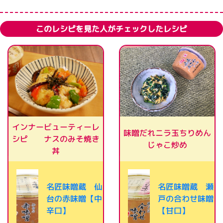
このレシピを見た人がチェックしたレシピ
インナービューティーレ
味噌だれニラ玉ちりめん
シピ ナスのみそ焼き
じゃこ炒め
丼
名匠味噌蔵 仙
名匠味噌蔵 瀬
台の赤味噌【中
戸の合わせ味噌
辛口】
【甘口】