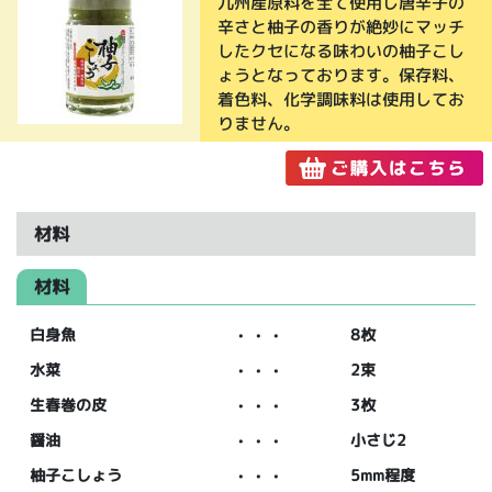
九州産原料を全て使用し唐辛子の
辛さと柚子の香りが絶妙にマッチ
したクセになる味わいの柚子こし
ょうとなっております。保存料、
着色料、化学調味料は使用してお
りません。
材料
材料
白身魚
・・・
8枚
水菜
・・・
2束
生春巻の皮
・・・
3枚
醤油
・・・
小さじ2
柚子こしょう
・・・
5mm程度