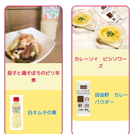
カレーソイ ビシソワー
ズ
茄子と鶏そぼろのピリ辛
煮
自由軒 カレー
パウダー
白キムチの素