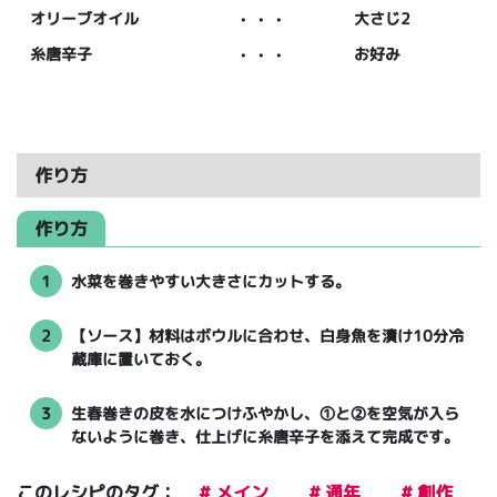
オリーブオイル
・・・
大さじ2
糸唐辛子
・・・
お好み
作り方
作り方
1
水菜を巻きやすい大きさにカットする。
2
【ソース】材料はボウルに合わせ、白身魚を漬け10分冷
蔵庫に置いておく。
3
生春巻きの皮を水につけふやかし、①と②を空気が入ら
ないように巻き、仕上げに糸唐辛子を添えて完成です。
このレシピのタグ：
# メイン
# 通年
# 創作