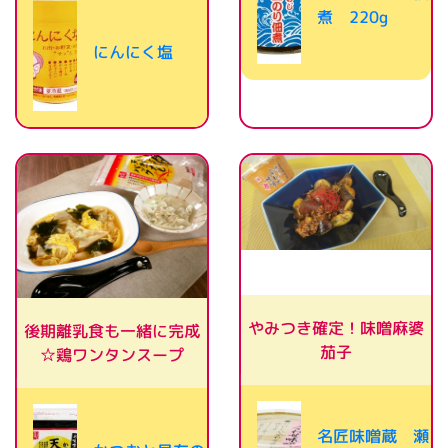
煮 220g
にんにく塩
やみつき確定！味噌麻婆
後期離乳食も一緒に完成
茄子
☆鶏ワンタンスープ
名匠味噌蔵 瀬