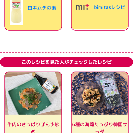
bimitasレシピ
白キムチの素
このレシピを見た人がチェックしたレシピ
6種の海藻たっぷり韓国サ
牛肉のさっぱりぽんず炒
ラダ
め