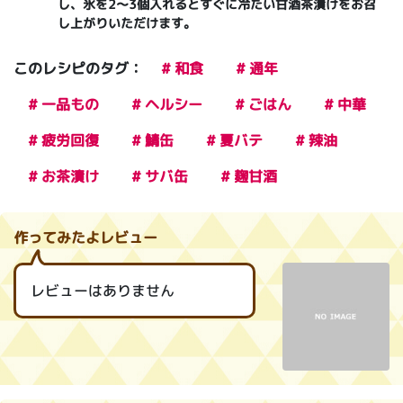
し、氷を2～3個入れるとすぐに冷たい甘酒茶漬けをお召
し上がりいただけます。
このレシピのタグ：
# 和食
# 通年
# 一品もの
# ヘルシー
# ごはん
# 中華
# 疲労回復
# 鯖缶
# 夏バテ
# 辣油
# お茶漬け
# サバ缶
# 麹甘酒
作ってみたよレビュー
レビューはありません