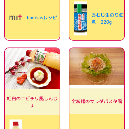
あわじ生のり佃
bimitasレシピ
煮 220g
紅白のエビチリ風しんじ
全粒麺のサラダパスタ風
ょ