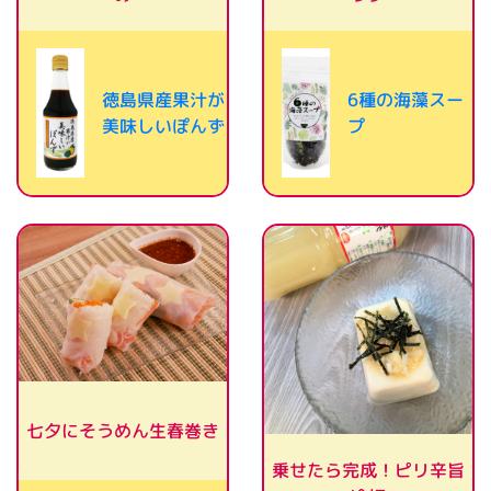
徳島県産果汁が
6種の海藻スー
美味しいぽんず
プ
七夕にそうめん生春巻き
乗せたら完成！ピリ辛旨