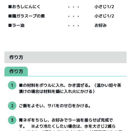
■おろしにんにく
・・・
小さじ1/2
■鶏ガラスープの素
・・・
小さじ1/2
■ラー油
・・・
お好み
作り方
作り方
1
■の材料をボウルに入れ、かき混ぜる。（温かい坦々茶
漬けの場合は材料を鍋に入れ火にかける）
2
ご飯をよそい、サバをのせ①をかける。
3
青ネギをちらし、お好みでラー油を垂らせば完成で
す。 ※より冷たくしたい場合は、水を大さじ2減ら