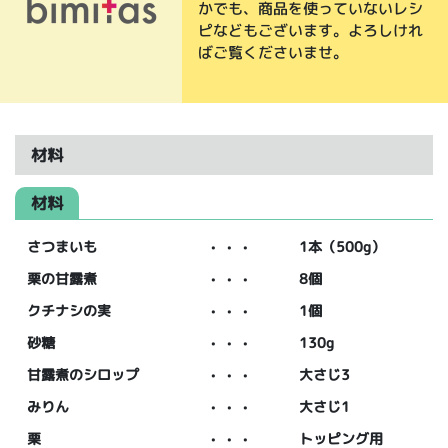
かでも、商品を使っていないレシ
ピなどもございます。よろしけれ
ばご覧くださいませ。
材料
材料
さつまいも
・・・
1本（500g）
栗の甘露煮
・・・
8個
クチナシの実
・・・
1個
砂糖
・・・
130g
甘露煮のシロップ
・・・
大さじ3
みりん
・・・
大さじ1
栗
・・・
トッピング用