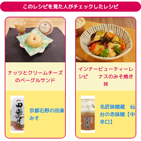
このレシピを見た人がチェックしたレシピ
インナービューティーレ
ナッツとクリームチーズ
シピ ナスのみそ焼き
のベーグルサンド
丼
名匠味噌蔵 仙
京都石野の田楽
台の赤味噌【中
みそ
辛口】