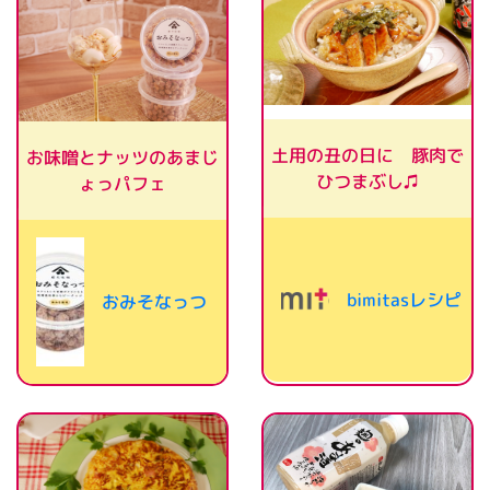
土用の丑の日に 豚肉で
お味噌とナッツのあまじ
ひつまぶし♫
ょっパフェ
bimitasレシピ
おみそなっつ