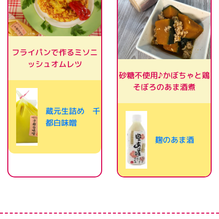
フライパンで作るミソニ
ッシュオムレツ
砂糖不使用♪かぼちゃと鶏
そぼろのあま酒煮
蔵元生詰め 千
都白味噌
麹のあま酒