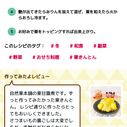
4
艶が出てきたらみりんを加えて混ぜ、栗を和えたら火か
らおろし冷ます。
5
お好みで栗をトッピングすれば出来上がり。
このレシピのタグ：
# 冬
# 和食
# 副菜
# 野菜
# おせち料理
# 栗きんとん
作ってみたよレビュー
自然栗本舗の栗甘露煮です。ず
っと作ってみたかった栗きんと
ん。 レシピ通りに作ったらとっ
てもおいしくできました。
さつまいもの裏ごしは大変でし