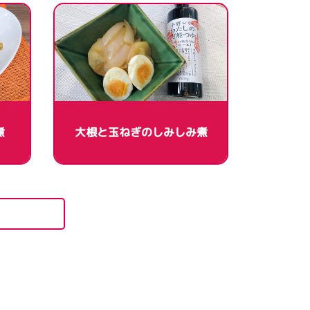
煮
大根と玉ねぎのしみしみ煮