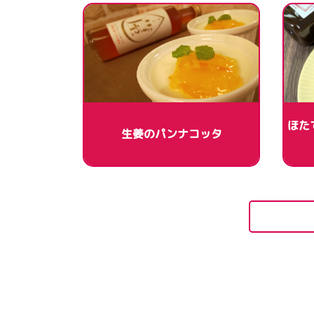
ほた
生姜のパンナコッタ