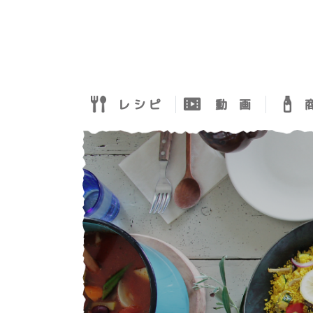
レ シ ピ
動 画
商