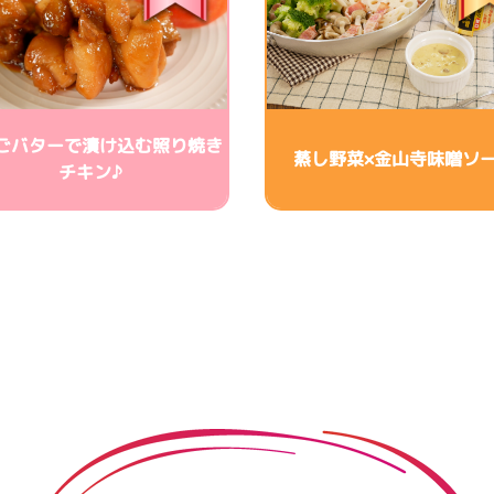
ごバターで漬け込む照り焼き
蒸し野菜×金山寺味噌ソ
チキン♪