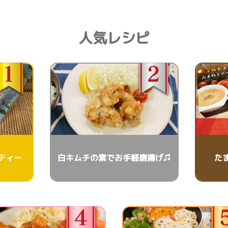
人気レシピ
ティー
白キムチの素でお手軽唐揚げ♫
た