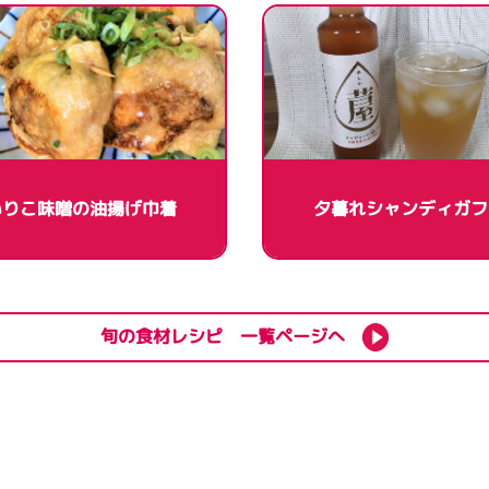
いりこ味噌の油揚げ巾着
夕暮れシャンディガフ
旬の食材レシピ 一覧ページへ