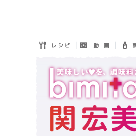
レ シ ピ
動 画
商