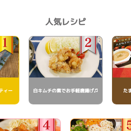
人気レシピ
ティー
白キムチの素でお手軽唐揚げ♫
た