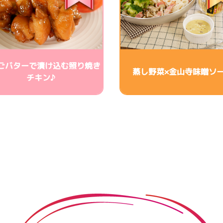
ごバターで漬け込む照り焼き
蒸し野菜×金山寺味噌ソ
チキン♪