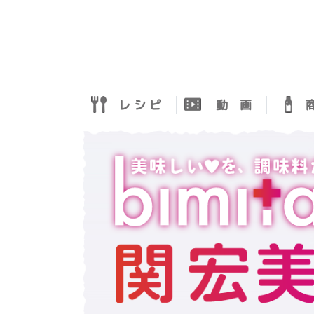
レ シ ピ
動 画
商