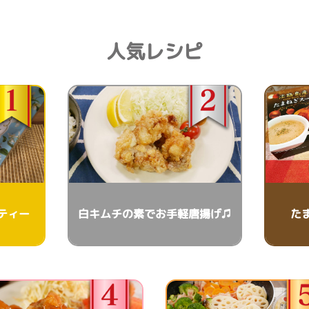
人気レシピ
ティー
白キムチの素でお手軽唐揚げ♫
た