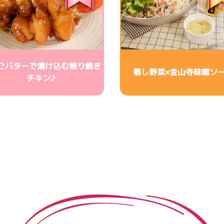
ごバターで漬け込む照り焼き
蒸し野菜×金山寺味噌ソ
チキン♪