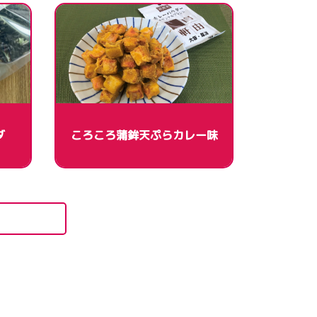
ダ
ころころ蒲鉾天ぷらカレー味