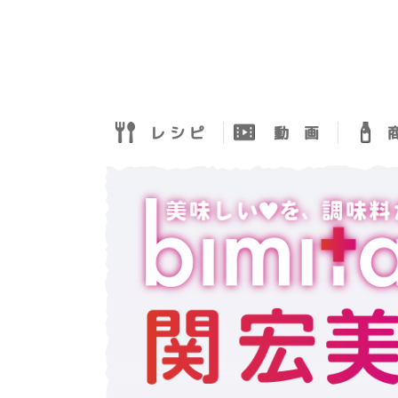
レ シ ピ
動 画
商