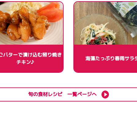
ごバターで漬け込む照り焼き
海藻たっぷり春雨サラ
チキン♪
旬の食材レシピ 一覧ページへ