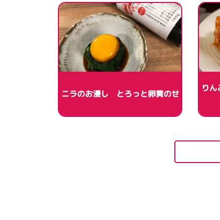
りん
ニラのお浸し とろっと卵黄のせ