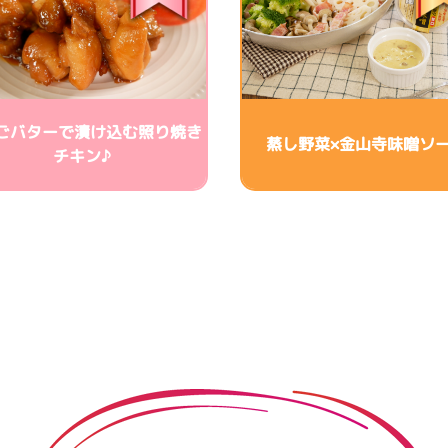
ごバターで漬け込む照り焼き
蒸し野菜×金山寺味噌ソ
チキン♪