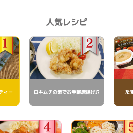
人気レシピ
ティー
白キムチの素でお手軽唐揚げ♫
た