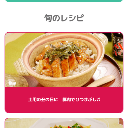
旬のレシピ
土用の丑の日に 豚肉でひつまぶし♫