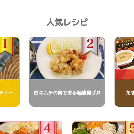
人気レシピ
ティー
白キムチの素でお手軽唐揚げ♫
た