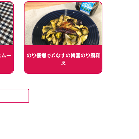
スムー
のり佃煮で♫なすの韓国のり風和
え