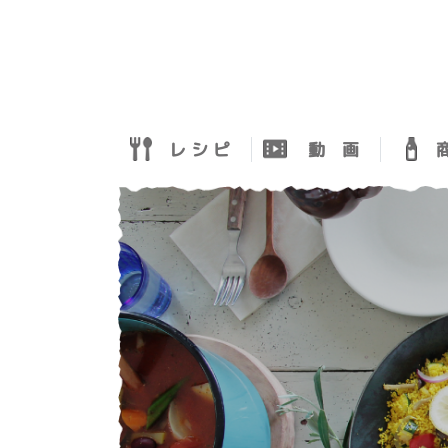
レ シ ピ
動 画
商