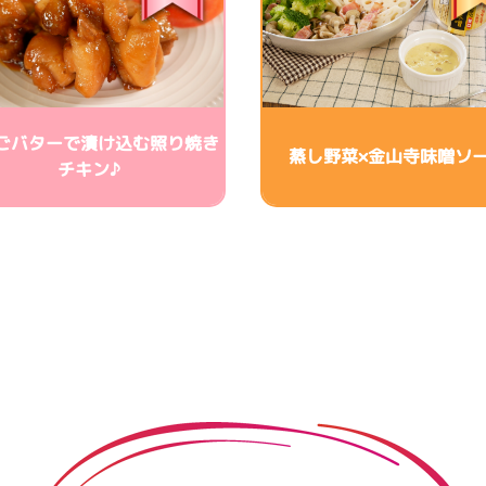
ごバターで漬け込む照り焼き
蒸し野菜×金山寺味噌ソ
チキン♪