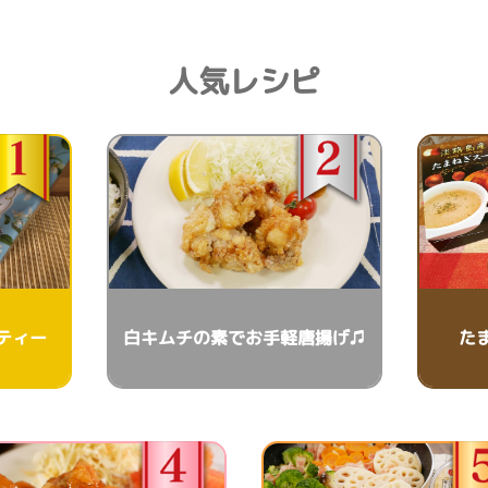
人気レシピ
ティー
白キムチの素でお手軽唐揚げ♫
た