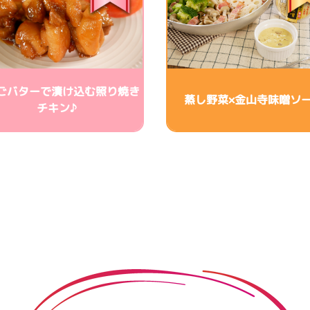
ごバターで漬け込む照り焼き
蒸し野菜×金山寺味噌ソ
チキン♪