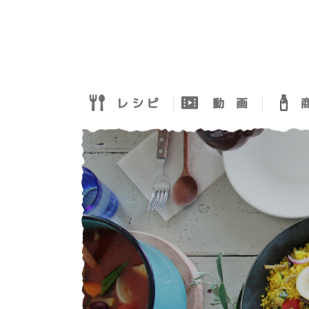
レ シ ピ
動 画
商