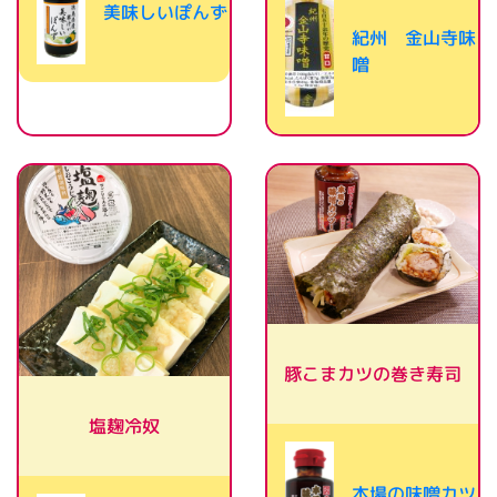
美味しいぽんず
紀州 金山寺味
噌
豚こまカツの巻き寿司
塩麹冷奴
本場の味噌カツ