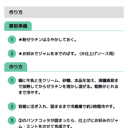
作り方
事前準備
1
★粉ゼラチンはふやかしておく。
2
★お好みでジャムを水でのばす。 (※仕上げソース用)
作り方
1
鍋に牛乳と生クリーム、砂糖、本品を加え、沸騰直前ま
で加熱してからゼラチンを溶かし混ぜる。粗熱がとれる
まで冷やす。
2
容器に注ぎ入れ、固まるまで冷蔵庫で約2時間冷やす。
3
②のパンナコッタが固まったら、仕上げにお好みのジャ
ム・ミントをのせて完成です。