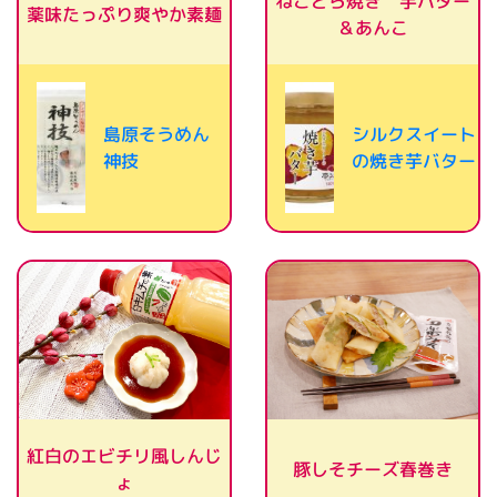
ねこどら焼き 芋バター
薬味たっぷり爽やか素麺
＆あんこ
島原そうめん
シルクスイート
神技
の焼き芋バター
紅白のエビチリ風しんじ
豚しそチーズ春巻き
ょ