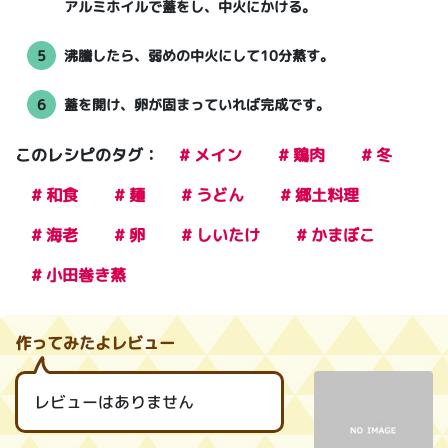
アルミホイルで蓋をし、中火にかける。
5
沸騰したら、弱めの中火にして10分蒸す。
6
蓋を開け、卵が固まっていれば完成です。
このレシピのタグ：
# メイン
# 鶏肉
# 冬
# 和食
# 麺
# うどん
# 郷土料理
# 海老
# 卵
# しいたけ
# かまぼこ
# 小田巻き蒸
作ってみたよレビュー
レビューはありません