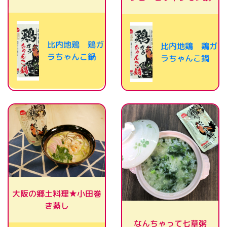
比内地鶏 鶏ガ
比内地鶏 鶏ガ
ラちゃんこ鍋
ラちゃんこ鍋
大阪の郷土料理★小田巻
き蒸し
なんちゃって七草粥