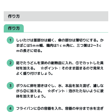
作り方
作り方
1
しいたけは茎部分は細く、傘の部分は薄切りにする。か
まぼこは5ｍｍ幅、鶏肉は1ｃｍ角に、三つ葉は2～3ｃ
ｍの長さに切る。
2
茹でたうどんを深めの耐熱皿に入れ、①でカットした具
材を加える。 ☆ポイント：そのまま固まるので見栄え
よく盛り付けましょう。
3
ボウルに卵を溶きほぐし、水、本品を加え混ぜ、濾しな
がら②に加える。 ☆ポイント：泡がたたないように液
体を加えましょう。
4
フライパンに③の容器を入れ、容器の半分まで水を注ぎ