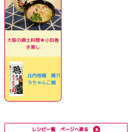
大阪の郷土料理★小田巻
き蒸し
比内地鶏 鶏ガ
ラちゃんこ鍋
レシピ一覧 ページへ戻る