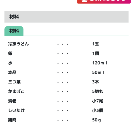
材料
材料
冷凍うどん
・・・
1玉
卵
・・・
1個
水
・・・
120ｍｌ
本品
・・・
50ｍｌ
三つ葉
・・・
3本
かまぼこ
・・・
5切れ
海老
・・・
小7尾
しいたけ
・・・
小3個
鶏肉
・・・
50ｇ