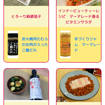
インナービューティーレ
シピ マーマレード香る
とろ～り麻婆茄子
ビタミンサラダ
炭火焼肉たむら
手づくりジャ
のお肉が入った
ム マーマレー
ご飯だれ
ド