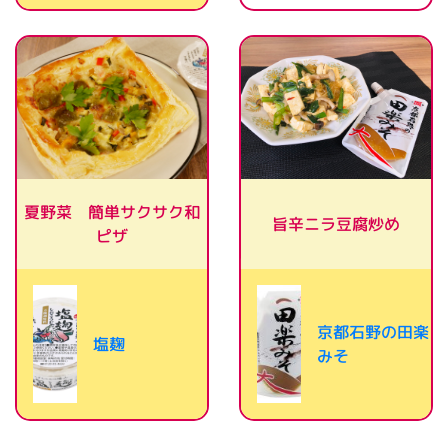
夏野菜 簡単サクサク和
旨辛ニラ豆腐炒め
ピザ
京都石野の田楽
塩麹
みそ