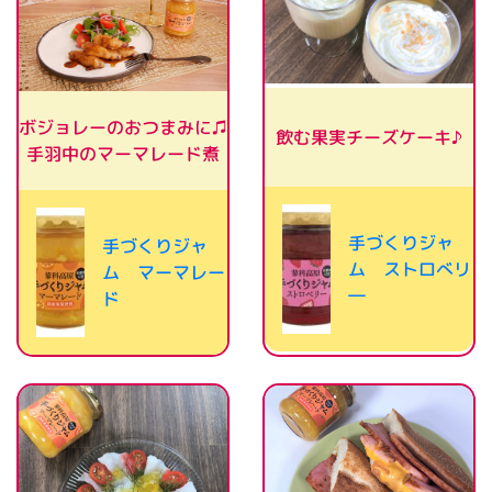
ボジョレーのおつまみに♫
飲む果実チーズケーキ♪
手羽中のマーマレード煮
手づくりジャ
手づくりジャ
ム ストロべリ
ム マーマレー
―
ド