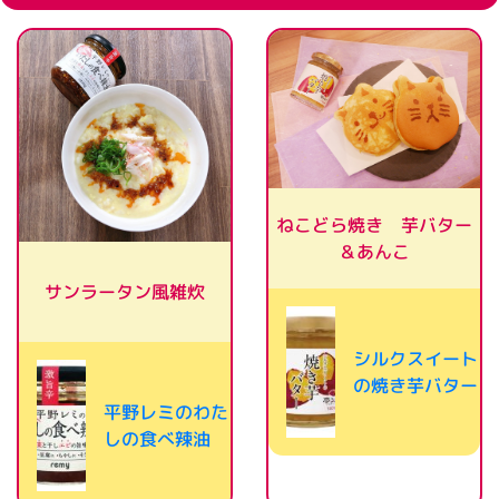
ねこどら焼き 芋バター
＆あんこ
サンラータン風雑炊
シルクスイート
の焼き芋バター
平野レミのわた
しの食べ辣油