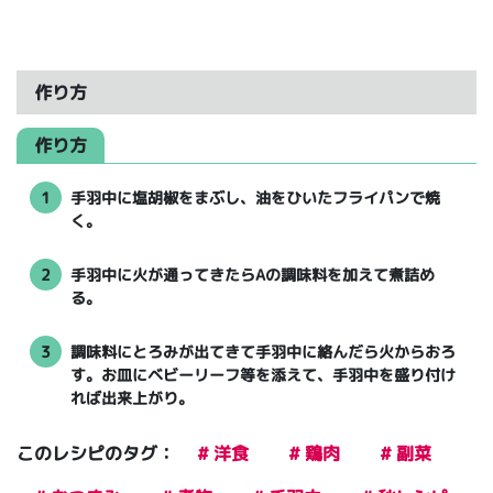
作り方
作り方
1
手羽中に塩胡椒をまぶし、油をひいたフライパンで焼
く。
2
手羽中に火が通ってきたらAの調味料を加えて煮詰め
る。
3
調味料にとろみが出てきて手羽中に絡んだら火からおろ
す。お皿にベビーリーフ等を添えて、手羽中を盛り付け
れば出来上がり。
このレシピのタグ：
# 洋食
# 鶏肉
# 副菜