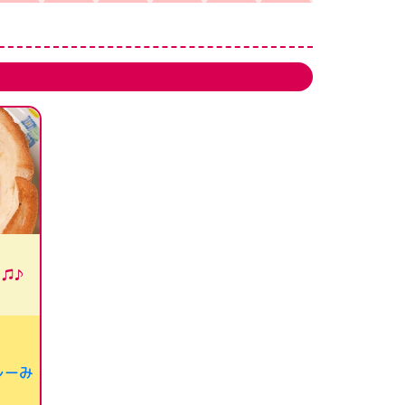
♫♪
レーみ