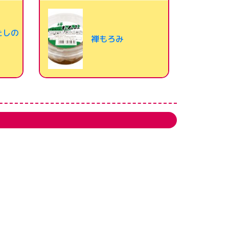
たしの
禅もろみ