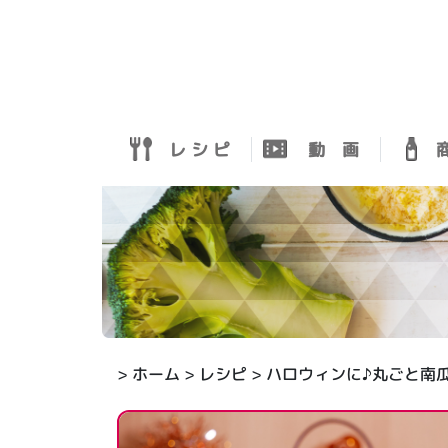
レ シ ピ
動 画
商
>
ホーム
>
レシピ
> ハロウィンに♪丸ごと南