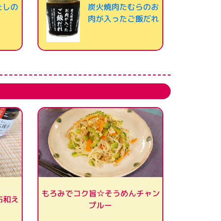
たしの
炭火焼肉たむらのお
肉が入ったご飯だれ
もろみでコク旨☆そうめんチャン
布和え
プルー