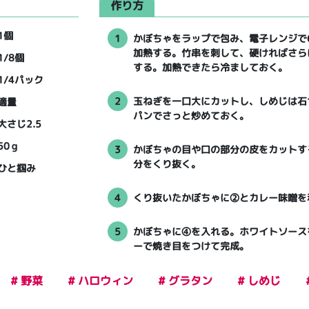
作り方
1個
1
かぼちゃをラップで包み、電子レンジで6
加熱する。竹串を刺して、硬ければさら
1/8個
する。加熱できたら冷ましておく。
1/4パック
2
玉ねぎを一口大にカットし、しめじは石
適量
パンでさっと炒めておく。
大さじ2.5
50ｇ
3
かぼちゃの目や口の部分の皮をカットす
分をくり抜く。
ひと掴み
4
くり抜いたかぼちゃに②とカレー味噌を
5
かぼちゃに④を入れる。ホワイトソース
ーで焼き目をつけて完成。
# 野菜
# ハロウィン
# グラタン
# しめじ