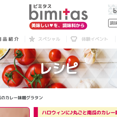
 品 紹 介
スペシャル
体験イベント
レシピ
瓜のカレー味噌グラタン
ハロウィンに♪丸ごと南瓜のカレー