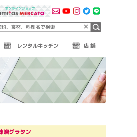
×
レンタルキッチン
店 舗
味噌グラタン