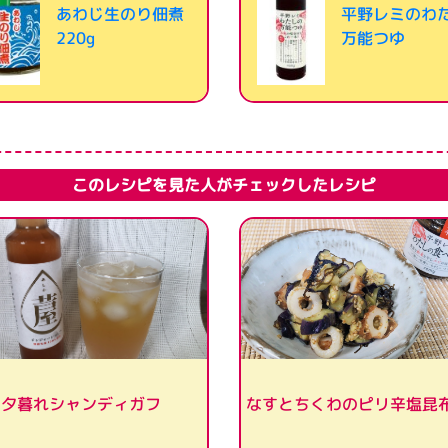
あわじ生のり佃煮
平野レミのわ
220g
万能つゆ
このレシピを見た人がチェックしたレシピ
なすとちくわのピリ辛塩昆
夕暮れシャンディガフ