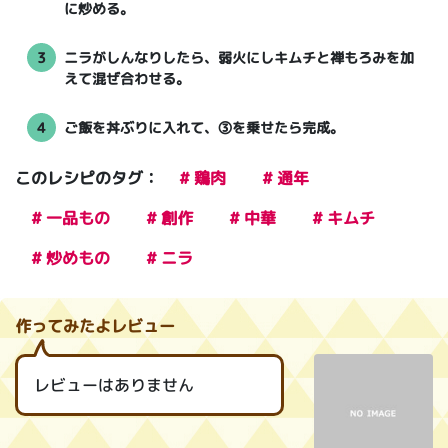
に炒める。
3
ニラがしんなりしたら、弱火にしキムチと禅もろみを加
えて混ぜ合わせる。
4
ご飯を丼ぶりに入れて、③を乗せたら完成。
このレシピのタグ：
# 鶏肉
# 通年
# 一品もの
# 創作
# 中華
# キムチ
# 炒めもの
# ニラ
作ってみたよレビュー
レビューはありません