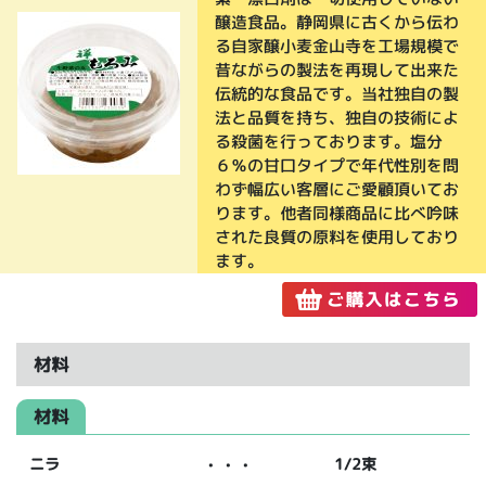
醸造食品。静岡県に古くから伝わ
る自家醸小麦金山寺を工場規模で
昔ながらの製法を再現して出来た
伝統的な食品です。当社独自の製
法と品質を持ち、独自の技術によ
る殺菌を行っております。塩分
６％の甘口タイプで年代性別を問
わず幅広い客層にご愛顧頂いてお
ります。他者同様商品に比べ吟味
された良質の原料を使用しており
ます。
材料
材料
ニラ
・・・
1/2束