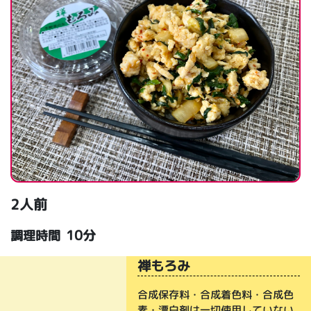
2人前
10分
調理時間
禅もろみ
合成保存料・合成着色料・合成色
素・漂白剤は一切使用していない