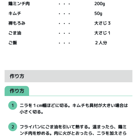
鶏ミンチ肉
・・・
200g
キムチ
・・・
50g
禅もろみ
・・・
大さじ３
ごま油
・・・
大さじ１
ご飯
・・・
２人分
作り方
作り方
1
ニラを１cm幅ほどに切る。キムチも具材が大きい場合は
小さく切る。
2
フライパンにごま油を引いて熱する。温まったら、鶏ミ
ンチ肉を炒める。肉に火がとおったら、ニラを加えさら