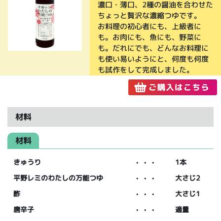
濃口・薄口、2種の醤油を合わせた
ちょっと贅沢な濃縮つゆです。
お料理の初心者にも、上級者に
も。お肉にも、魚にも、野菜に
も。だれにでも、どんなお料理に
も使い易いようにと、何度も何度
も試作をして完成しました。
材料
材料
きゅうり
・・・
1本
平野レミのわたしの万能つゆ
・・・
大さじ2
酢
・・・
大さじ1
唐辛子
・・・
適量