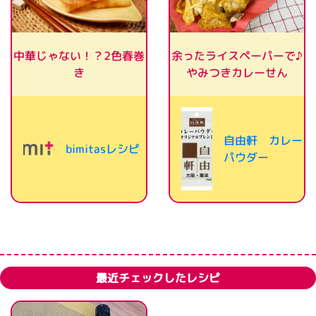
余ったライスペーパーで♪
中華じゃない！？2色春巻
やみつきカレーせん
き
自由軒 カレー
bimitasレシピ
パウダー
最近チェックしたレシピ