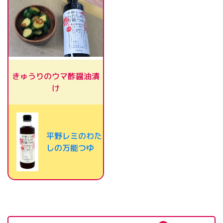
きゅうりのウマ酢醤油漬
け
平野レミのわた
しの万能つゆ