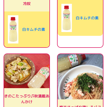
冷奴
白キムチの素
白キムチの素
きのこたっぷり♫秋満載あ
んかけ