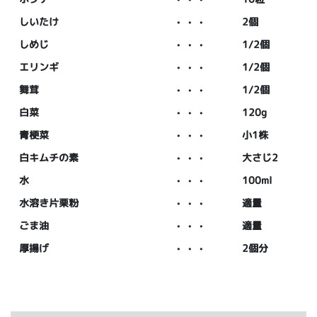
しいたけ
・・・
2個
しめじ
・・・
1/2個
エリンギ
・・・
1/2個
舞茸
・・・
1/2個
白菜
・・・
120g
青梗菜
・・・
小1株
白キムチの素
・・・
大さじ2
水
・・・
100ml
水溶き片栗粉
・・・
適量
ごま油
・・・
適量
厚揚げ
・・・
2個分