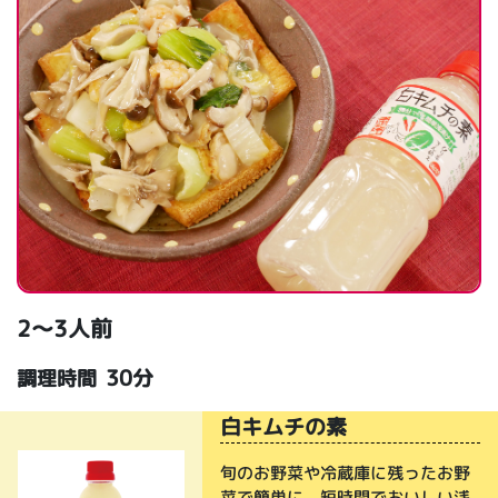
2～3人前
30分
調理時間
白キムチの素
旬のお野菜や冷蔵庫に残ったお野
菜で簡単に、短時間でおいしい浅