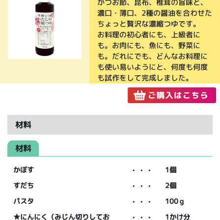
かつお節、昆布、椎茸の旨味と、
濃口・薄口、2種の醤油を合わせた
ちょっと贅沢な濃縮つゆです。
お料理の初心者にも、上級者に
も。お肉にも、魚にも、野菜に
も。だれにでも、どんなお料理に
も使い易いようにと、何度も何度
も試作をして完成しました。
材料
材料
かぼす
・・・
1個
すだち
・・・
2個
パスタ
・・・
100ｇ
★にんにく（みじん切りしてお
・・・
1かけ分