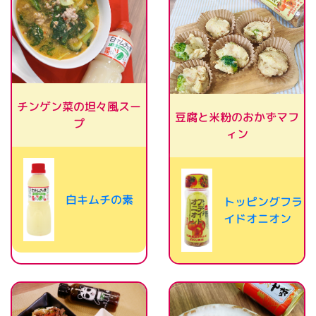
チンゲン菜の坦々風スー
豆腐と米粉のおかずマフ
プ
ィン
白キムチの素
トッピングフラ
イドオニオン