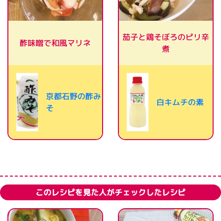
茄子と鶏そぼろのピリ辛
酢味噌で和風マリネ
煮
京都石野の酢み
白キムチの素
そ
このレシピを見た人がチェックしたレシピ