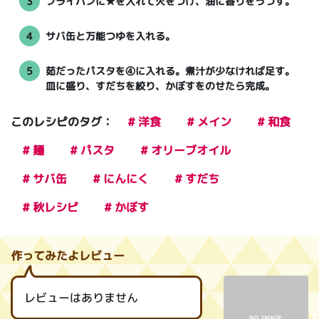
3
フライパンに★を入れて火をつけ、油に香りをうつす。
4
サバ缶と万能つゆを入れる。
5
茹だったパスタを④に入れる。煮汁が少なければ足す。
皿に盛り、すだちを絞り、かぼすをのせたら完成。
このレシピのタグ：
# 洋食
# メイン
# 和食
# 麺
# パスタ
# オリーブオイル
# サバ缶
# にんにく
# すだち
# 秋レシピ
# かぼす
作ってみたよレビュー
レビューはありません