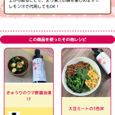
上から絞ることで、より果汁の味を楽しめます☆
レモン汁で代用してもOK！
この商品を使ったその他レシピ
きゅうりのウマ酢醤油漬
け
大豆ミートの3色丼