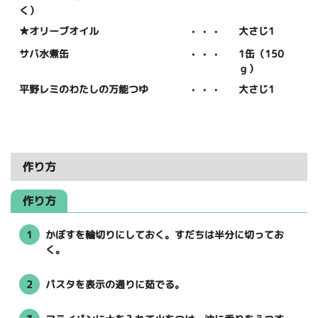
く）
★オリーブオイル
・・・
大さじ1
サバ水煮缶
・・・
1缶（150
ｇ）
平野レミのわたしの万能つゆ
・・・
大さじ1
作り方
作り方
1
かぼすを輪切りにしておく。すだちは半分に切ってお
く。
2
パスタを表示の通りに茹でる。