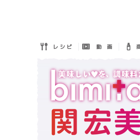
レ シ ピ
動 画
商