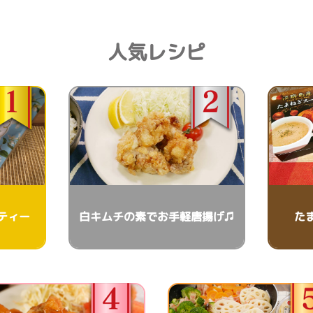
人気レシピ
ティー
白キムチの素でお手軽唐揚げ♫
た