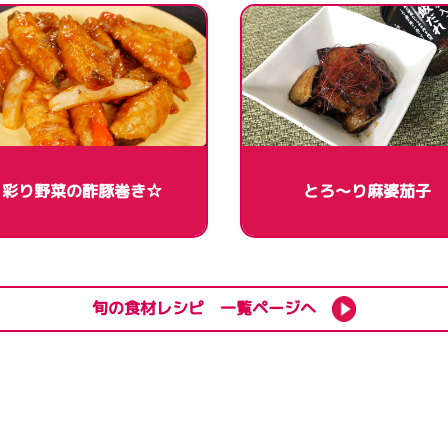
彩り野菜の酢豚巻き☆
とろ～り麻婆茄子
旬の食材レシピ 一覧ページへ