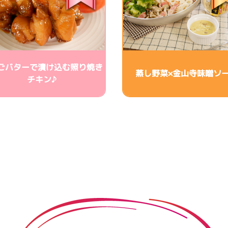
ごバターで漬け込む照り焼き
蒸し野菜×金山寺味噌ソ
チキン♪