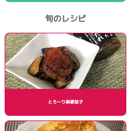
旬のレシピ
とろ～り麻婆茄子