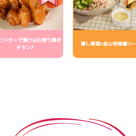
ごバターで漬け込む照り焼き
蒸し野菜×金山寺味噌ソ
チキン♪