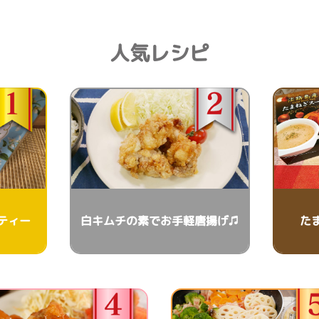
人気レシピ
ティー
白キムチの素でお手軽唐揚げ♫
た