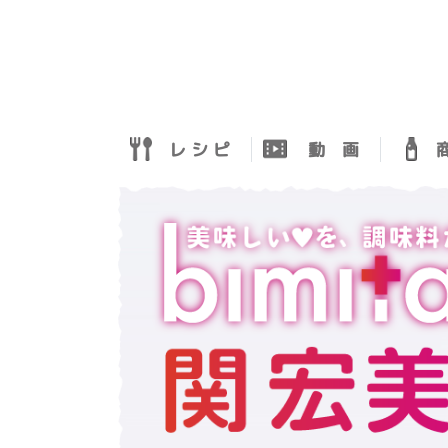
レ シ ピ
動 画
商