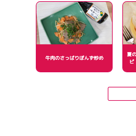
夏
牛肉のさっぱりぽんず炒め
ピ