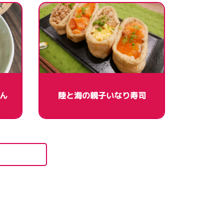
ん
陸と海の親子いなり寿司