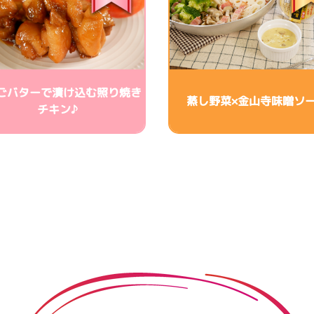
ごバターで漬け込む照り焼き
蒸し野菜×金山寺味噌ソ
チキン♪