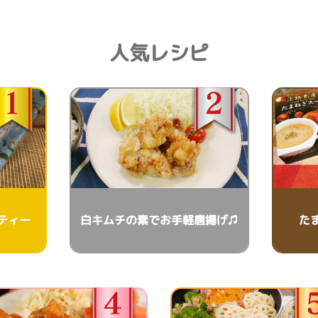
人気レシピ
ティー
白キムチの素でお手軽唐揚げ♫
た