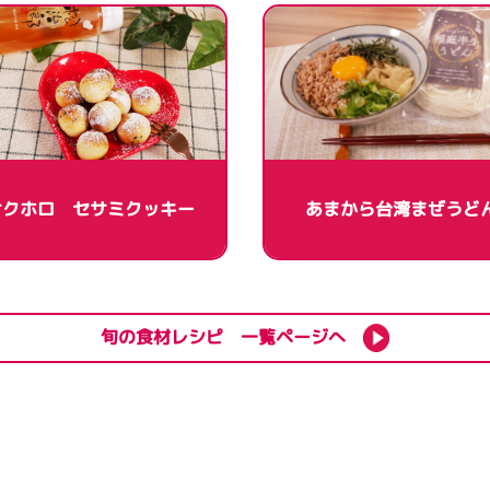
サクホロ セサミクッキー
あまから台湾まぜうど
旬の食材レシピ 一覧ページへ