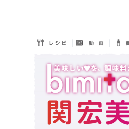
レ シ ピ
動 画
商