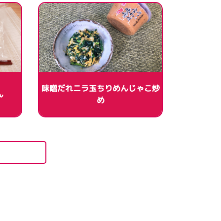
味噌だれニラ玉ちりめんじゃこ炒
ん
め