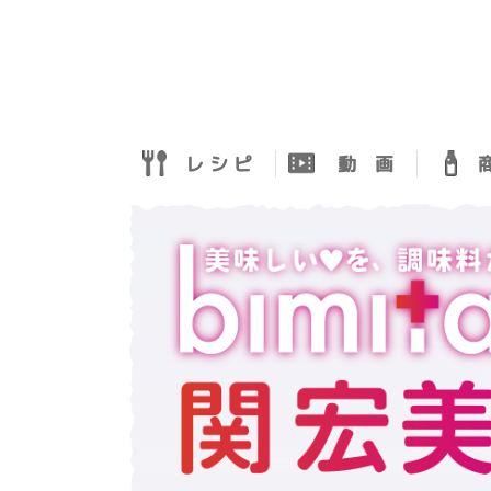
レ シ ピ
動 画
商