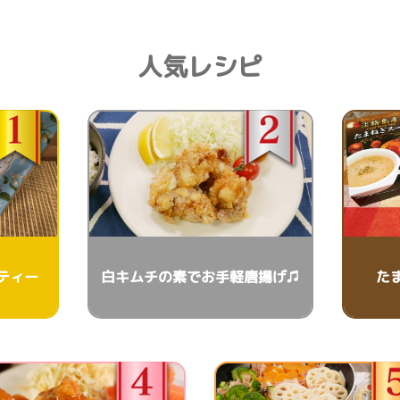
人気レシピ
ティー
白キムチの素でお手軽唐揚げ♫
た