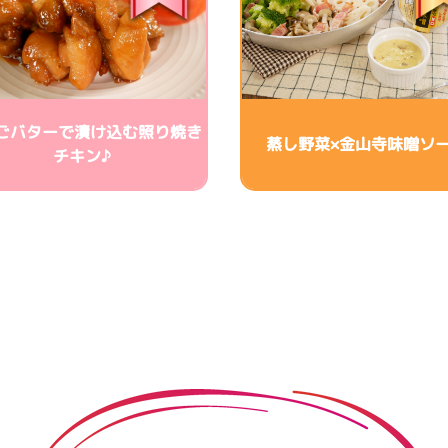
ごバターで漬け込む照り焼き
蒸し野菜×金山寺味噌ソ
チキン♪