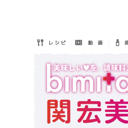
レ シ ピ
動 画
商