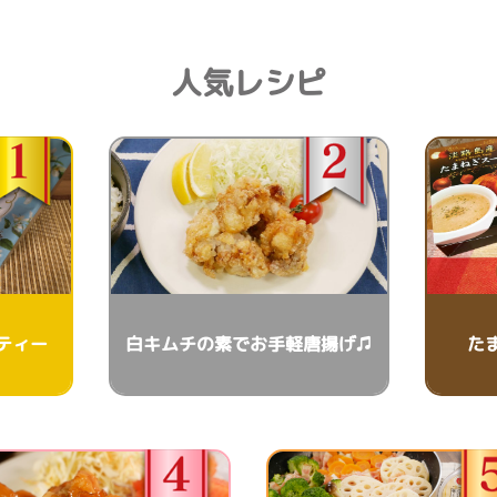
人気レシピ
ティー
白キムチの素でお手軽唐揚げ♫
た