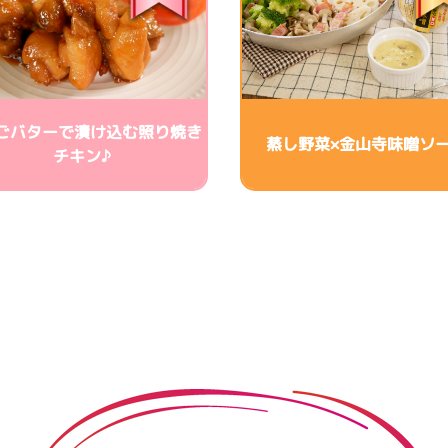
ごバターで漬け込む照り焼き
蒸し野菜×金山寺味噌ソ
チキン♪