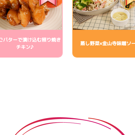
ごバターで漬け込む照り焼き
蒸し野菜×金山寺味噌ソ
チキン♪