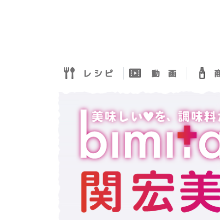
レ シ ピ
動 画
商