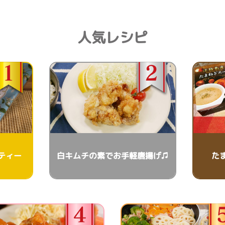
人気レシピ
ティー
白キムチの素でお手軽唐揚げ♫
た