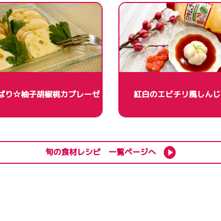
ぱり☆柚子胡椒桃カプレーゼ
紅白のエビチリ風しんじ
旬の食材レシピ 一覧ページへ