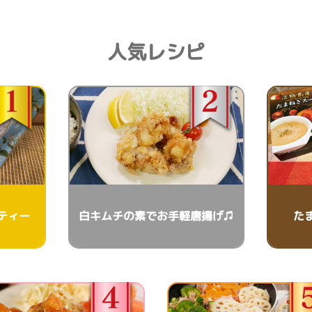
人気レシピ
ティー
白キムチの素でお手軽唐揚げ♫
た