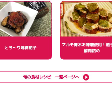
マルモ青木お味噌使用！茄
とろ～り麻婆茄子
蘇肉詰め
旬の食材レシピ 一覧ページへ