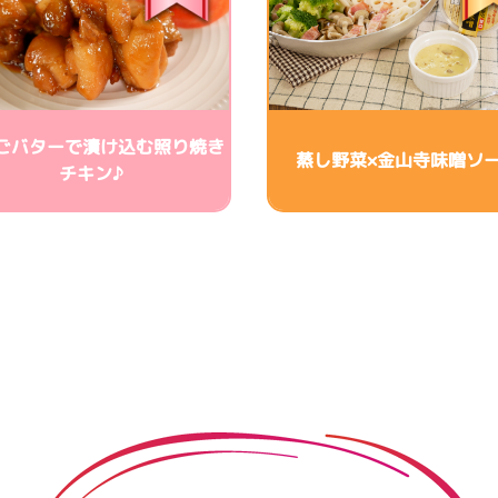
ごバターで漬け込む照り焼き
蒸し野菜×金山寺味噌ソ
チキン♪