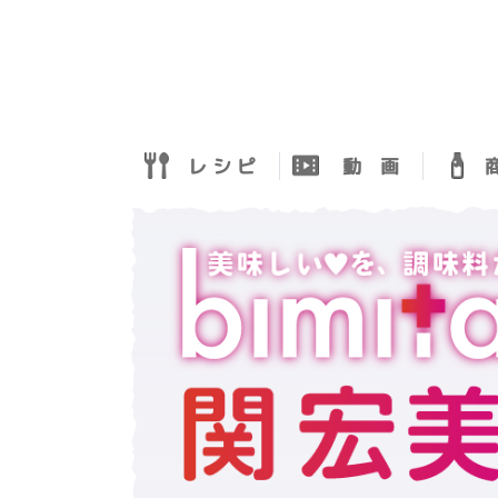
レ シ ピ
動 画
商