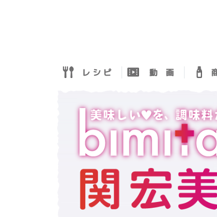
レ シ ピ
動 画
商