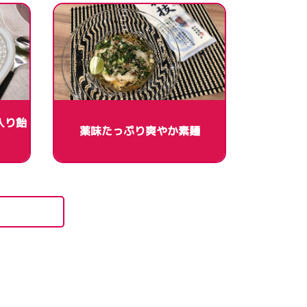
入り飴
薬味たっぷり爽やか素麺