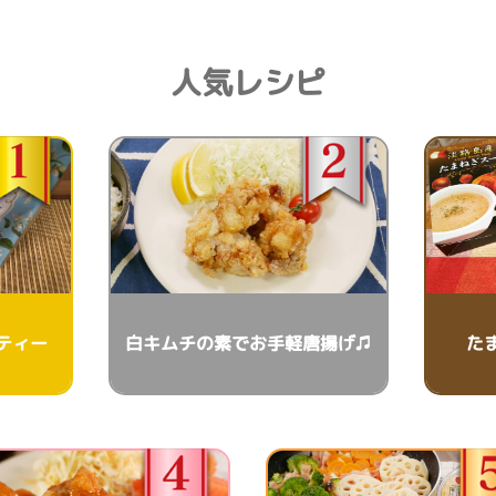
人気レシピ
ティー
白キムチの素でお手軽唐揚げ♫
た