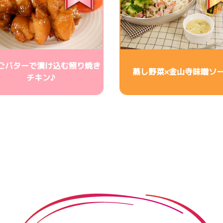
ごバターで漬け込む照り焼き
蒸し野菜×金山寺味噌ソ
チキン♪