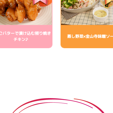
ごバターで漬け込む照り焼き
蒸し野菜×金山寺味噌ソ
チキン♪