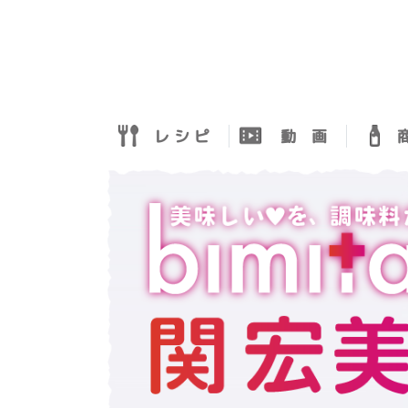
レ シ ピ
動 画
商