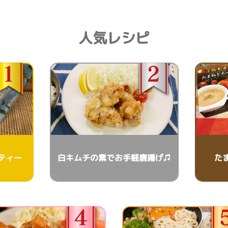
人気レシピ
ティー
白キムチの素でお手軽唐揚げ♫
た