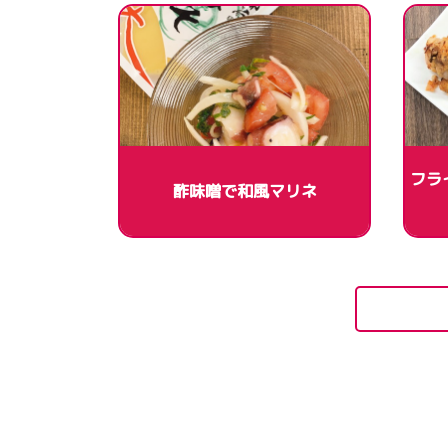
フラ
酢味噌で和風マリネ