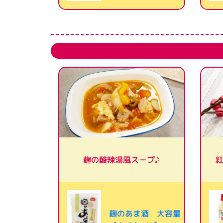
麹の酸辣湯風スープ♪
麹のあま酒 大容量