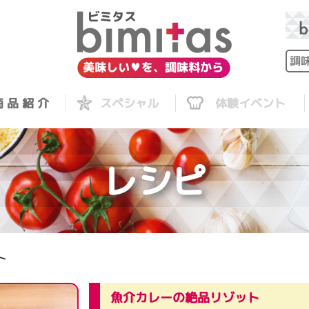
 品 紹 介
スペシャル
体験イベント
レシピ
ト
魚介カレーの絶品リゾット