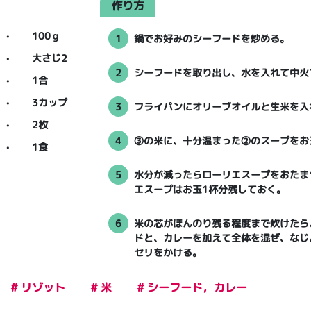
作り方
・・
100ｇ
1
鍋でお好みのシーフードを炒める。
・・
大さじ2
2
シーフードを取り出し、水を入れて中火
・・
1合
・・
3カップ
3
フライパンにオリーブオイルと生米を入
・・
2枚
4
③の米に、十分温まった②のスープをお
・・
1食
5
水分が減ったらローリエスープをおたま
エスープはお玉1杯分残しておく。
6
米の芯がほんのり残る程度まで炊けたら
ドと、カレーを加えて全体を混ぜ、なじ
セリをかける。
# リゾット
# 米
# シーフード，カレー