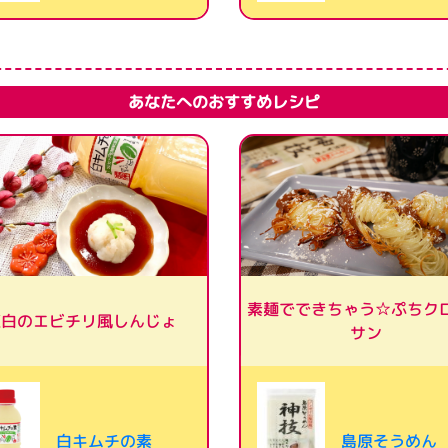
あなたへのおすすめレシピ
素麺でできちゃう☆ぷちク
紅白のエビチリ風しんじょ
サン
白キムチの素
島原そうめん