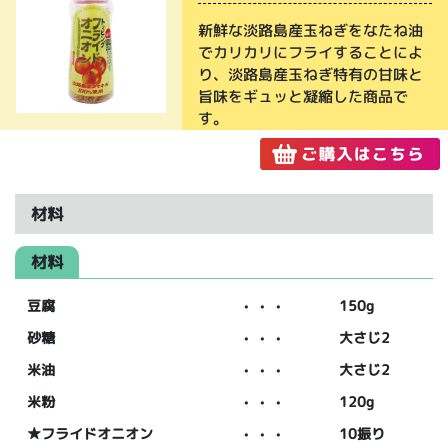
新鮮な淡路島産玉ねぎをなたね油
でカリカリにフライすることによ
り、淡路島産玉ねぎ特有の甘味と
旨味をギュッと凝縮した商品で
す。
材料
材料
豆腐
・・・
150g
砂糖
・・・
大さじ2
米油
・・・
大さじ2
米粉
・・・
120g
★フライドオニオン
・・・
10振り