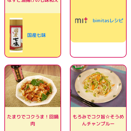
なすと油揚げの七味和え
bimitasレシピ
国産七味
もろみでコク旨☆そうめ
たまりでコクうま！回鍋
んチャンプルー
肉