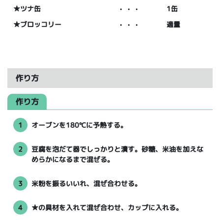
★ツナ缶
・・・
1缶
★ブロッコリー
・・・
適量
作り方
作り方
1
オーブンを180℃に予熱する。
2
豆腐を泡だて器でしっかりと潰す。砂糖、米油を加えな
めらかになるまで混ぜる。
3
米粉を振るいいれ、混ぜ合わせる。
4
★の具材を入れて混ぜ合わせ、カップに入れる。