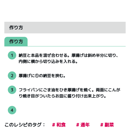
作り方
作り方
1
納豆と本品を混ぜ合わせる。厚揚げは斜め半分に切り、
内側に横から切り込みを入れる。
2
厚揚げに①の納豆を挟む。
3
フライパンにごま油をひき厚揚げを焼く。両面にこんが
り焼き目がついたらお皿に盛り付け出来上がり。
4
このレシピのタグ：
# 和食
# 通年
# 副菜