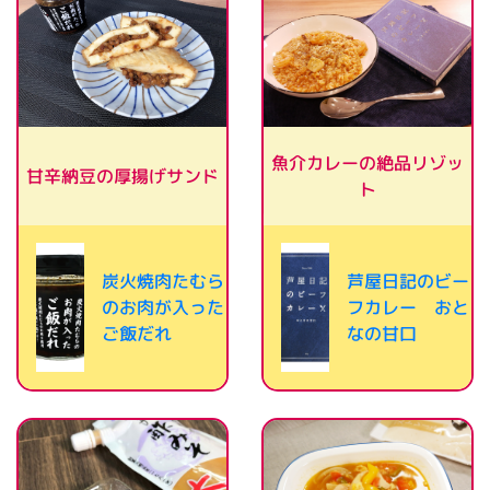
魚介カレーの絶品リゾッ
甘辛納豆の厚揚げサンド
ト
炭火焼肉たむら
芦屋日記のビー
のお肉が入った
フカレー おと
ご飯だれ
なの甘口