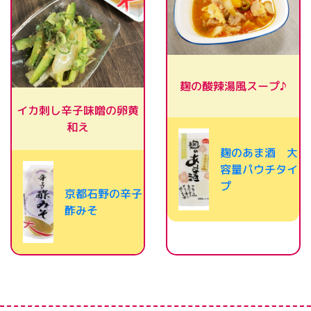
麹の酸辣湯風スープ♪
イカ刺し辛子味噌の卵黄
和え
麹のあま酒 大
容量パウチタイ
プ
京都石野の辛子
酢みそ