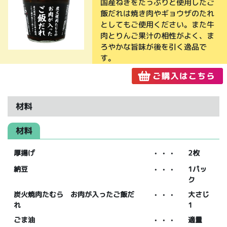
国産ねぎをたっぷりと使用したご
飯だれは焼き肉やギョウザのたれ
としてもご使用ください。また牛
肉とりんご果汁の相性がよく、ま
ろやかな旨味が後を引く逸品で
す。
材料
材料
厚揚げ
・・・
2枚
納豆
・・・
1パッ
ク
炭火焼肉たむら お肉が入ったご飯だ
・・・
大さじ
れ
1
ごま油
・・・
適量