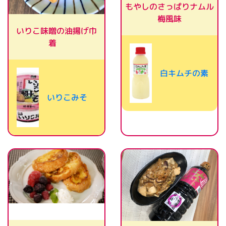
もやしのさっぱりナムル
梅風味
いりこ味噌の油揚げ巾
着
白キムチの素
いりこみそ