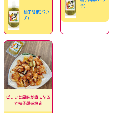
チ)
柚子胡椒(パウ
チ)
ピリッと風味が癖になる
☆柚子胡椒焼き