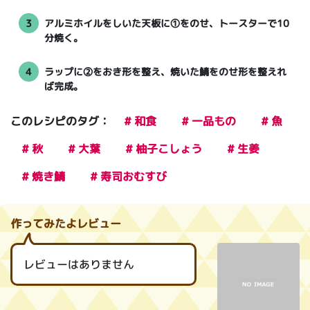
3
アルミホイルをしいた天板に①をのせ、トースターで10
分焼く。
4
ラップに②をおき形を整え、焼いた鯖をのせ形を整えれ
ば完成。
このレシピのタグ：
# 和食
# 一品もの
# 魚
# 秋
# 大葉
# 柚子こしょう
# 生姜
# 焼き鯖
# 寿司おむすび
作ってみたよレビュー
レビューはありません