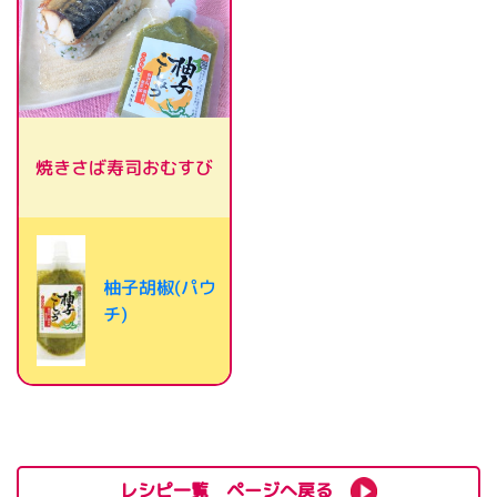
焼きさば寿司おむすび
柚子胡椒(パウ
チ)
レシピ一覧 ページへ戻る