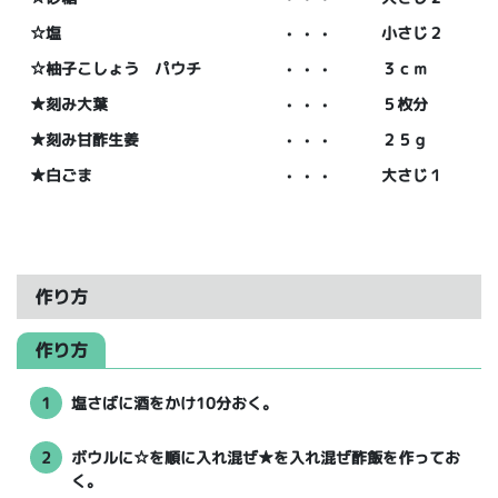
☆塩
・・・
小さじ２
☆柚子こしょう パウチ
・・・
３ｃｍ
★刻み大葉
・・・
５枚分
★刻み甘酢生姜
・・・
２５ｇ
★白ごま
・・・
大さじ１
作り方
作り方
1
塩さばに酒をかけ10分おく。
2
ボウルに☆を順に入れ混ぜ★を入れ混ぜ酢飯を作ってお
く。