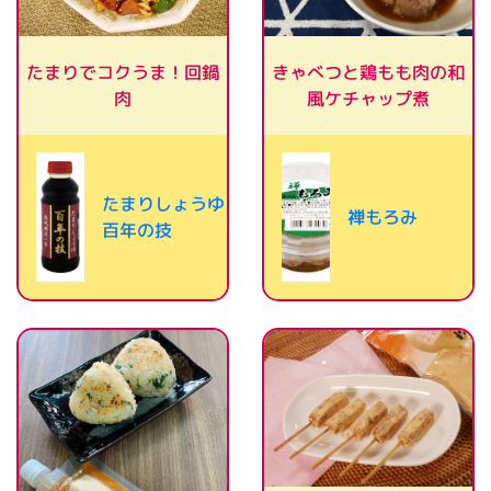
きゃべつと鶏もも肉の和
たまりでコクうま！回鍋
風ケチャップ煮
肉
たまりしょうゆ
禅もろみ
百年の技