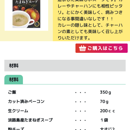
レーやチャーハンにも相性ピッタ
リ。とにかく美味しく、病みつき
になる事間違いなしです！！
カレーの隠し味として、チャーハ
ンの素としても美味しく召し上が
りいただけます。
材料
材料
ご飯
・・・
350ｇ
カット済みベーコン
・・・
70ｇ
生クリーム
・・・
200ｃｃ
淡路島産たまねぎスープ
・・・
１袋
粉チーズ
・・・
大さじ2