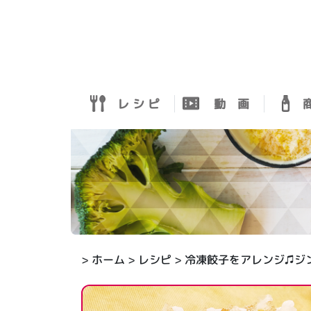
レ シ ピ
動 画
商
>
ホーム
>
レシピ
> 冷凍餃子をアレンジ♫ジ