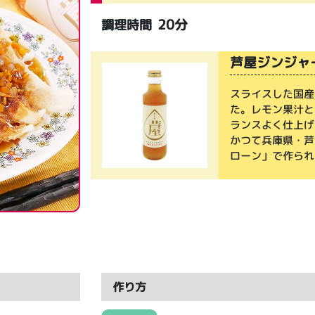
20分
調理時間
芦屋ジンジャ
スライスした国産
た。レモン果汁と
ランスよく仕上げ
かつて兵庫県・芦
ローン」で作られ
作り方