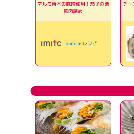
マルモ青木お味噌使用！茄子の紫
チー
蘇肉詰め
bimitasレシピ