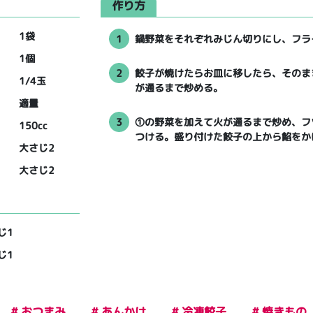
作り方
1袋
1
鍋野菜をそれぞれみじん切りにし、フラ
1個
2
餃子が焼けたらお皿に移したら、そのま
1/4玉
が通るまで炒める。
適量
3
①の野菜を加えて火が通るまで炒め、フ
150cc
つける。盛り付けた餃子の上から餡をか
大さじ2
大さじ2
じ1
じ1
# おつまみ
# あんかけ
# 冷凍餃子
# 焼きもの