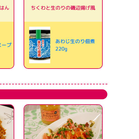
はん
ちくわと生のりの磯辺揚げ風
あわじ生のり佃煮
スープ
220g