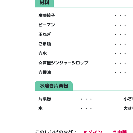
材料
冷凍餃子
・・・
ピーマン
・・・
玉ねぎ
・・・
ごま油
・・・
☆水
・・・
☆芦屋ジンジャーシロップ
・・・
☆醤油
・・・
水溶き片栗粉
片栗粉
・・・
小さ
水
・・・
大さ
このレシピのタグ：
# メイン
# 中華