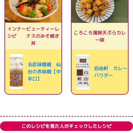
インナービューティーレ
ころころ蒲鉾天ぷらカレ
シピ ナスのみそ焼き
ー味
丼
名匠味噌蔵 仙
自由軒 カレー
台の赤味噌【中
パウダー
辛口】
このレシピを見た人がチェックしたレシピ