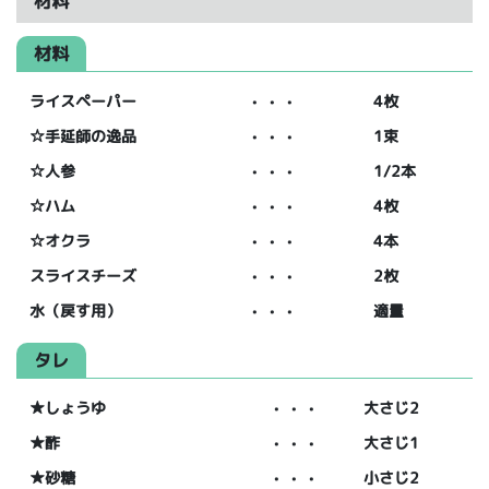
材料
材料
ライスペーパー
・・・
4枚
☆手延師の逸品
・・・
1束
☆人参
・・・
1/2本
☆ハム
・・・
4枚
☆オクラ
・・・
4本
スライスチーズ
・・・
2枚
水（戻す用）
・・・
適量
タレ
★しょうゆ
・・・
大さじ2
★酢
・・・
大さじ1
★砂糖
・・・
小さじ2