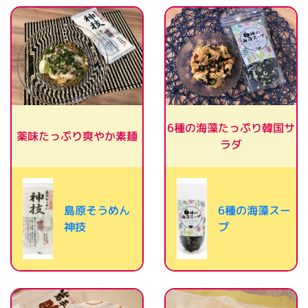
6種の海藻たっぷり韓国サ
薬味たっぷり爽やか素麺
ラダ
島原そうめん
6種の海藻スー
神技
プ