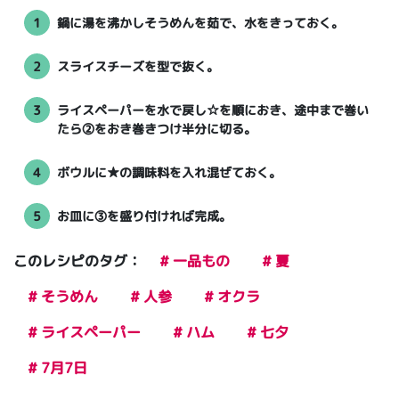
1
鍋に湯を沸かしそうめんを茹で、水をきっておく。
2
スライスチーズを型で抜く。
3
ライスペーパーを水で戻し☆を順におき、途中まで巻い
たら②をおき巻きつけ半分に切る。
4
ボウルに★の調味料を入れ混ぜておく。
5
お皿に③を盛り付ければ完成。
このレシピのタグ：
# 一品もの
# 夏
# そうめん
# 人参
# オクラ
# ライスペーパー
# ハム
# 七夕
# 7月7日