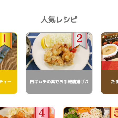
人気レシピ
ティー
白キムチの素でお手軽唐揚げ♫
た