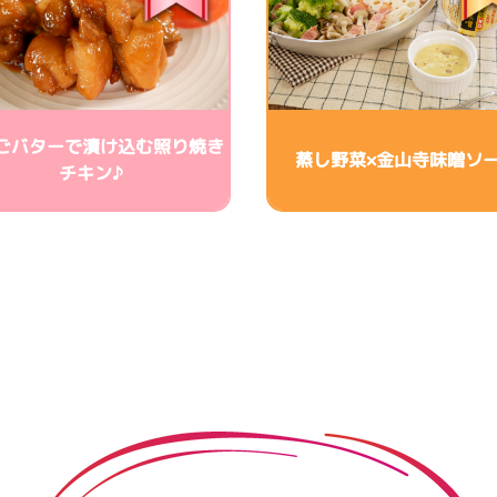
ごバターで漬け込む照り焼き
蒸し野菜×金山寺味噌ソ
チキン♪