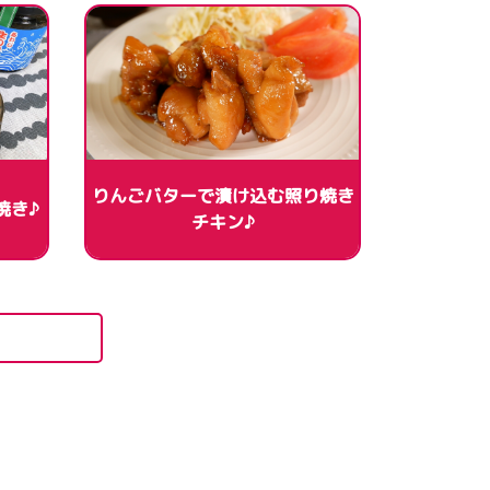
りんごバターで漬け込む照り焼き
焼き♪
チキン♪