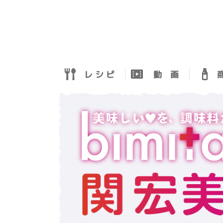
レ シ ピ
動 画
商