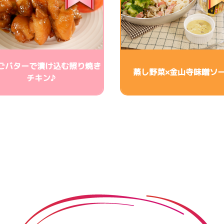
ごバターで漬け込む照り焼き
蒸し野菜×金山寺味噌ソ
チキン♪