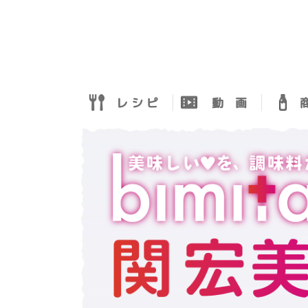
レ シ ピ
動 画
商