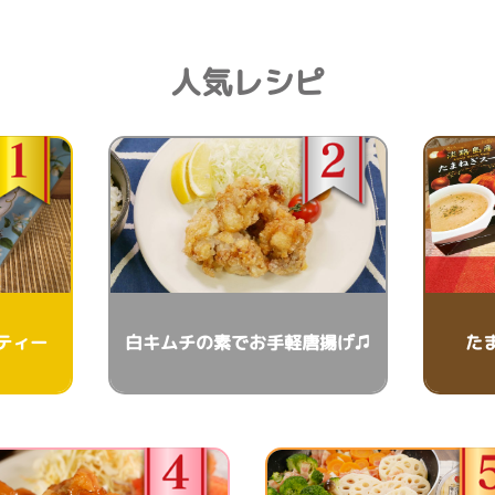
人気レシピ
ティー
白キムチの素でお手軽唐揚げ♫
た