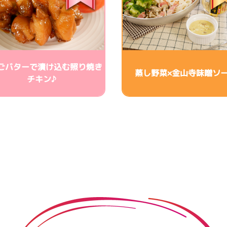
ごバターで漬け込む照り焼き
蒸し野菜×金山寺味噌ソ
チキン♪