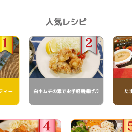
人気レシピ
ティー
白キムチの素でお手軽唐揚げ♫
た