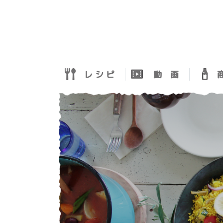
レ シ ピ
動 画
商