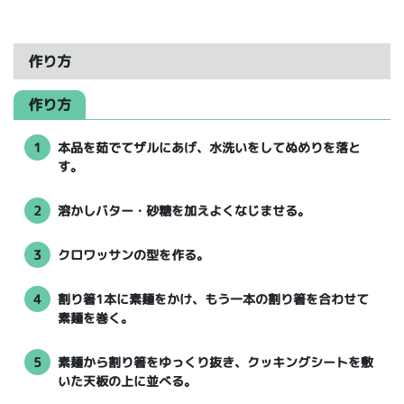
作り方
作り方
1
本品を茹でてザルにあげ、水洗いをしてぬめりを落と
す。
2
溶かしバター・砂糖を加えよくなじませる。
3
クロワッサンの型を作る。
4
割り箸1本に素麺をかけ、もう一本の割り箸を合わせて
素麺を巻く。
5
素麺から割り箸をゆっくり抜き、クッキングシートを敷
いた天板の上に並べる。