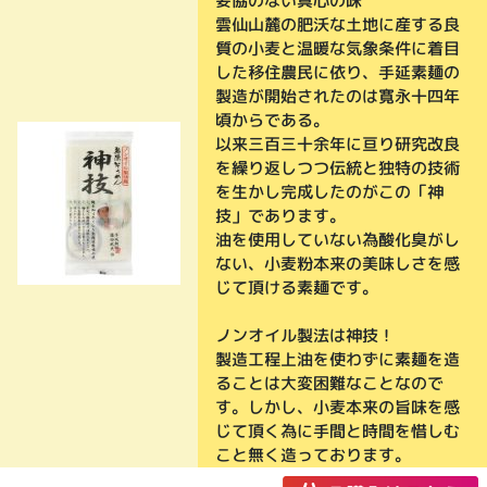
妥協のない真心の味
雲仙山麓の肥沃な土地に産する良
質の小麦と温暖な気象条件に着目
した移住農民に依り、手延素麺の
製造が開始されたのは寛永十四年
頃からである。
以来三百三十余年に亘り研究改良
を繰り返しつつ伝統と独特の技術
を生かし完成したのがこの「神
技」であります。
油を使用していない為酸化臭がし
ない、小麦粉本来の美味しさを感
じて頂ける素麺です。
ノンオイル製法は神技！
製造工程上油を使わずに素麺を造
ることは大変困難なことなので
す。しかし、小麦本来の旨味を感
じて頂く為に手間と時間を惜しむ
こと無く造っております。