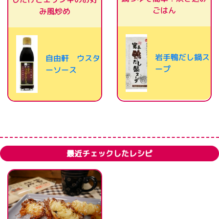
ごはん
み風炒め
岩手鴨だし鍋ス
自由軒 ウスタ
ープ
ーソース
最近チェックしたレシピ