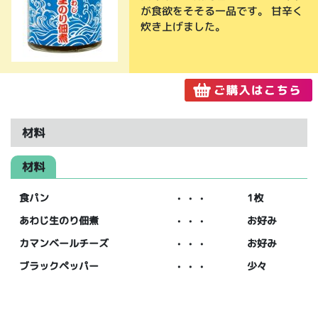
が食欲をそそる一品です。 甘辛く
炊き上げました。
材料
材料
食パン
・・・
1枚
あわじ生のり佃煮
・・・
お好み
カマンベールチーズ
・・・
お好み
ブラックペッパー
・・・
少々