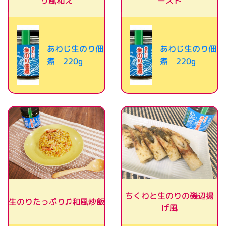
り風和え
ースト
あわじ生のり佃
あわじ生のり佃
煮 220g
煮 220g
ちくわと生のりの磯辺揚
生のりたっぷり♫和風炒飯
げ風