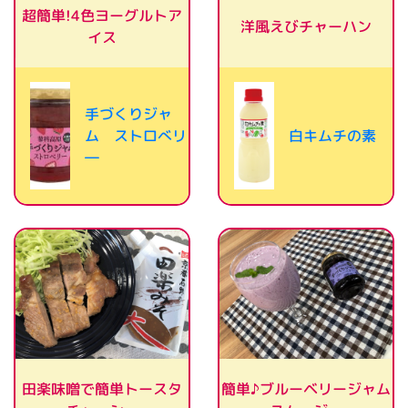
超簡単!4色ヨーグルトア
洋風えびチャーハン
イス
手づくりジャ
ム ストロべリ
白キムチの素
―
簡単♪ブルーベリージャム
田楽味噌で簡単トースタ