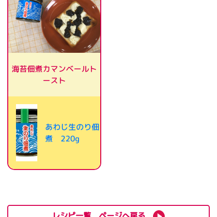
海苔佃煮カマンベールト
ースト
あわじ生のり佃
煮 220g
レシピ一覧 ページへ戻る