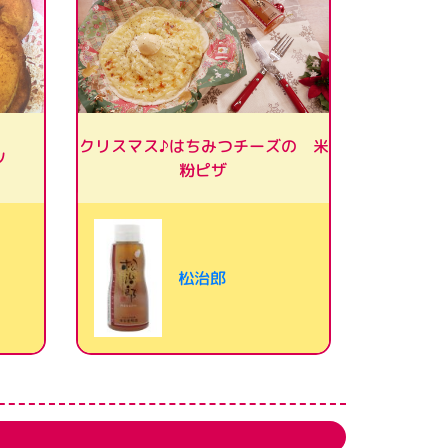
クリスマス♪はちみつチーズの 米
ツ
粉ピザ
松治郎