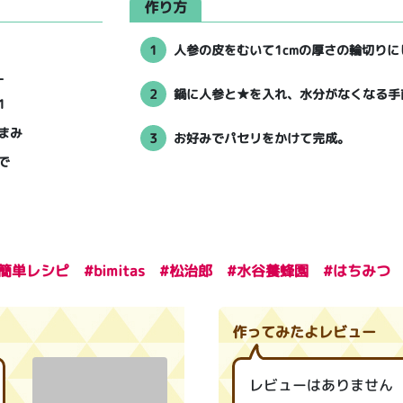
作り方
1
人参の皮をむいて1cmの厚さの輪切り
L
2
鍋に人参と★を入れ、水分がなくなる手
1
まみ
3
お好みでパセリをかけて完成。
で
シピ #簡単レシピ #bimitas #松治郎 #水谷養蜂園 #はち
作ってみたよレビュー
レビューはありません