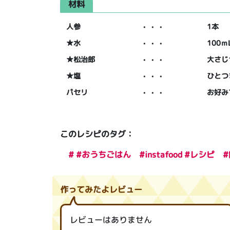
材料
人参
・・・
1本
★水
・・・
100ｍ
★松治郎
・・・
大さじ
★塩
・・・
ひとつ
パセリ
・・・
お好み
このレシピのタグ：
# #おうちごはん #instafood #レ
作ってみたよレビュー
レビューはありません