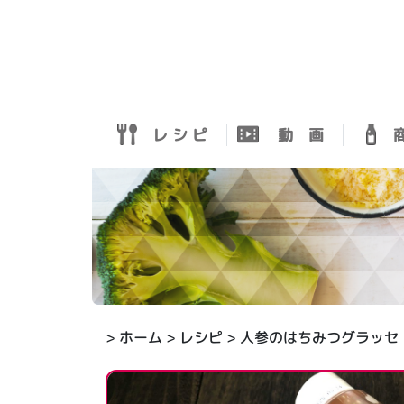
レ シ ピ
動 画
商
>
ホーム
>
レシピ
> 人参のはちみつグラッセ