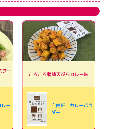
バター
ころころ蒲鉾天ぷらカレー味
カレー
自由軒 カレーパウ
ダー