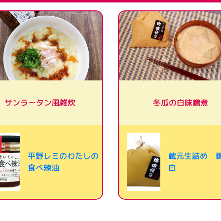
サンラータン風雑炊
冬瓜の白味噌煮
平野レミのわたしの
蔵元生詰め 
食べ辣油
白