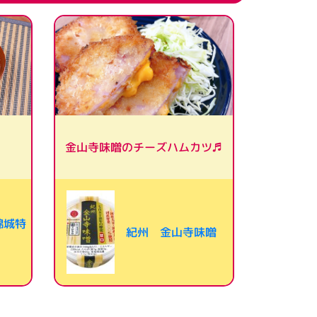
金山寺味噌のチーズハムカツ♬
錦城特
紀州 金山寺味噌