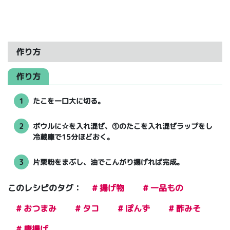
作り方
作り方
1
たこを一口大に切る。
2
ボウルに☆を入れ混ぜ、①のたこを入れ混ぜラップをし
冷蔵庫で15分ほどおく。
3
片栗粉をまぶし、油でこんがり揚げれば完成。
このレシピのタグ：
# 揚げ物
# 一品もの
# おつまみ
# タコ
# ぽんず
# 酢みそ
# 唐揚げ