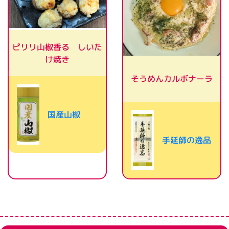
ピリリ山椒香る しいた
け焼き
そうめんカルボナーラ
国産山椒
手延師の逸品