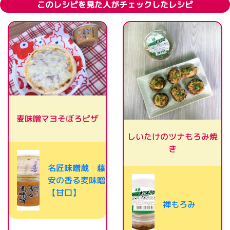
このレシピを見た人がチェックしたレシピ
麦味噌マヨそぼろピザ
しいたけのツナもろみ焼
き
名匠味噌蔵 藤
安の香る麦味噌
【甘口】
禅もろみ