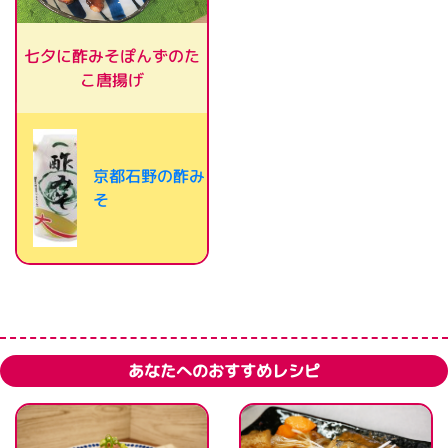
七夕に酢みそぽんずのた
こ唐揚げ
京都石野の酢み
そ
あなたへのおすすめレシピ