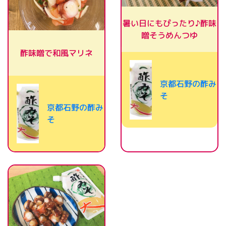
暑い日にもぴったり♪酢味
噌そうめんつゆ
酢味噌で和風マリネ
京都石野の酢み
そ
京都石野の酢み
そ