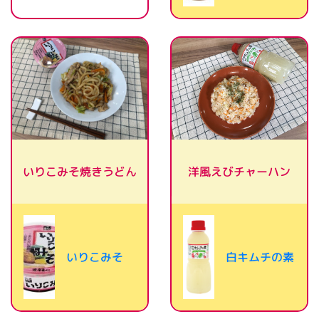
いりこみそ焼きうどん
洋風えびチャーハン
いりこみそ
白キムチの素