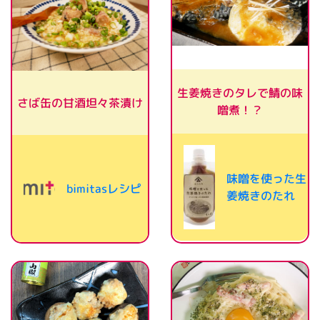
生姜焼きのタレで鯖の味
さば缶の甘酒坦々茶漬け
噌煮！？
味噌を使った生
bimitasレシピ
姜焼きのたれ