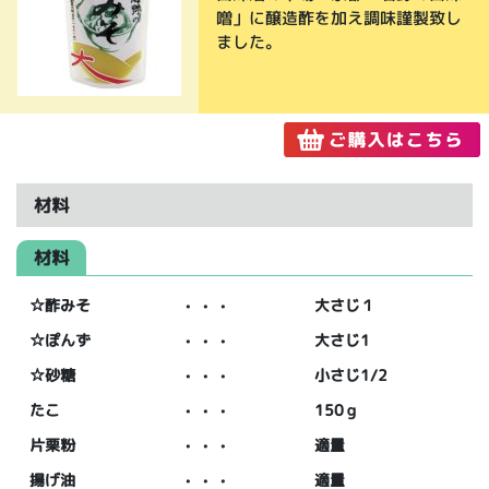
噌」に醸造酢を加え調味謹製致し
ました。
材料
材料
☆酢みそ
・・・
大さじ１
☆ぽんず
・・・
大さじ1
☆砂糖
・・・
小さじ1/2
たこ
・・・
150ｇ
片栗粉
・・・
適量
揚げ油
・・・
適量