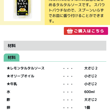
めるタルタルソースです。 スパウ
トパウチなので、スプーンいらず
でお皿に盛り付けることができま
す。
材料
材料
★レモンタルタルソース
・・・
大さじ２
★オリーブオイル
・・・
小さじ2
★牛乳
・・・
小さじ2
水
・・・
600ml
酢
・・・
大さじ2
卵
・・・
1個