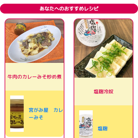
あなたへのおすすめレシピ
牛肉のカレーみそ炒め煮
塩麹冷奴
宮がみ屋 カレ
ーみそ
塩麹