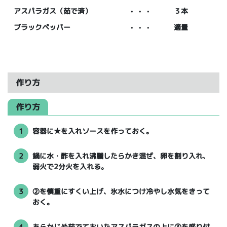
アスパラガス（茹で済）
・・・
３本
ブラックペッパー
・・・
適量
作り方
作り方
1
容器に★を入れソースを作っておく。
2
鍋に水・酢を入れ沸騰したらかき混ぜ、卵を割り入れ、
弱火で2分火を入れる。
3
②を慎重にすくい上げ、氷水につけ冷やし水気をきって
おく。
4
あらかじめ茹でておいたアスパラガスの上に③を盛り付