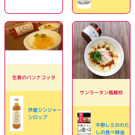
生姜のパンナコッタ
サンラータン風雑炊
芦屋ジンジャー
シロップ
平野レミのわた
しの食べ辣油