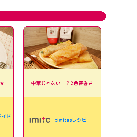
中華じゃない！？2色春巻き
★
ライド
bimitasレシピ