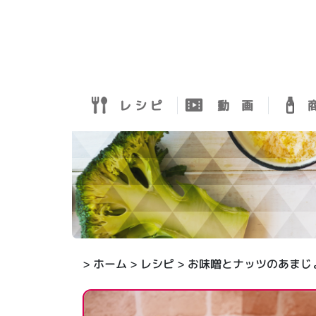
レ シ ピ
動 画
商
>
ホーム
>
レシピ
> お味噌とナッツのあまじ