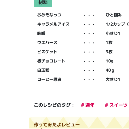
材料
おみそなっつ
・・・
ひと掴み
キャラメルアイス
・・・
1/2カップ
味噌
・・・
小さじ1
ウエハース
・・・
1枚
ビスケット
・・・
3枚
板チョコレート
・・・
10g
白玉粉
・・・
40ｇ
コーヒー原液
・・・
大さじ1
このレシピのタグ：
# 通年
# スイーツ
作ってみたよレビュー