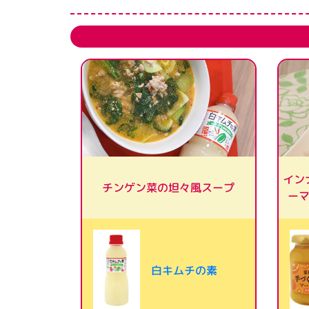
イン
チンゲン菜の坦々風スープ
ー
白キムチの素