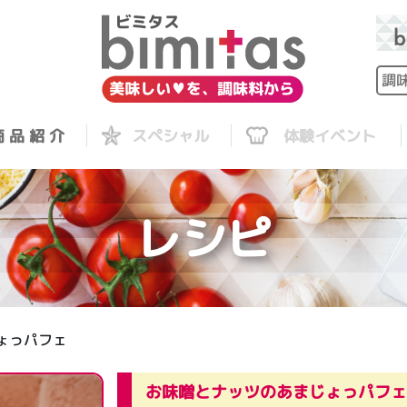
 品 紹 介
スペシャル
体験イベント
レシピ
ょっパフェ
お味噌とナッツのあまじょっパフェ