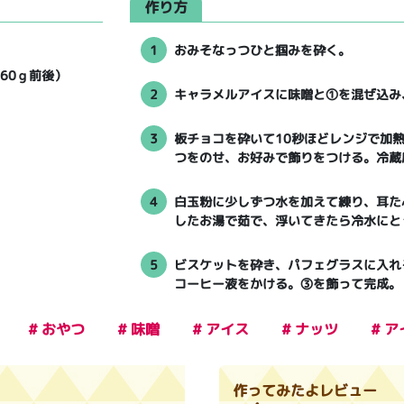
作り方
1
おみそなっつひと掴みを砕く。
（60ｇ前後）
2
キャラメルアイスに味噌と①を混ぜ込み
3
板チョコを砕いて10秒ほどレンジで加
つをのせ、お好みで飾りをつける。冷蔵
4
白玉粉に少しずつ水を加えて練り、耳た
したお湯で茹で、浮いてきたら冷水にと
5
ビスケットを砕き、パフェグラスに入れ
コーヒー液をかける。③を飾って完成。
# おやつ
# 味噌
# アイス
# ナッツ
# 
作ってみたよレビュー